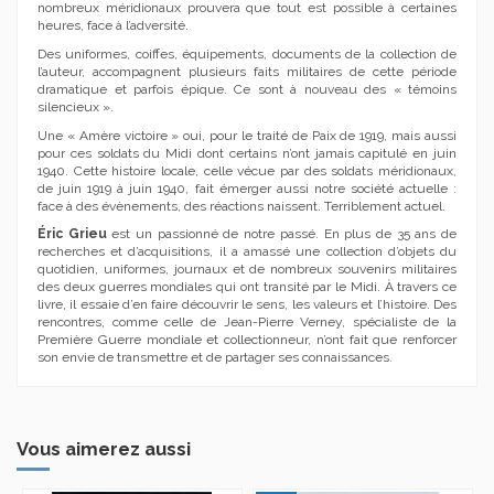
nombreux méridionaux prouvera que tout est possible à certaines
heures, face à l’adversité.
Des uniformes, coiffes, équipements, documents de la collection de
l’auteur, accompagnent plusieurs faits militaires de cette période
dramatique et parfois épique. Ce sont à nouveau des « témoins
silencieux ».
Une « Amère victoire » oui, pour le traité de Paix de 1919, mais aussi
pour ces soldats du Midi dont certains n’ont jamais capitulé en juin
1940. Cette histoire locale, celle vécue par des soldats méridionaux,
de juin 1919 à juin 1940, fait émerger aussi notre société actuelle :
face à des évènements, des réactions naissent. Terriblement actuel.
Éric Grieu
est un passionné de notre passé. En plus de 35 ans de
recherches et d’acquisitions, il a amassé une collection d’objets du
quotidien, uniformes, journaux et de nombreux souvenirs militaires
des deux guerres mondiales qui ont transité par le Midi. À travers ce
livre, il essaie d’en faire découvrir le sens, les valeurs et l’histoire. Des
rencontres, comme celle de Jean-Pierre Verney, spécialiste de la
Première Guerre mondiale et collectionneur, n’ont fait que renforcer
son envie de transmettre et de partager ses connaissances.
Vous aimerez aussi