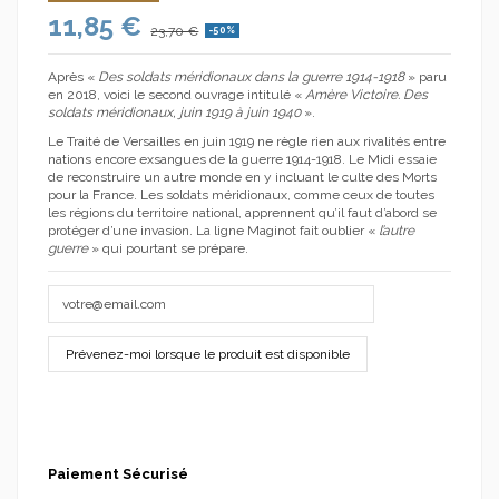
11,85 €
23,70 €
-50%
Après «
Des soldats méridionaux dans la guerre 1914-1918
» paru
en 2018, voici le second ouvrage intitulé «
Amère Victoire. Des
soldats méridionaux, juin 1919 à juin 1940
».
Le Traité de Versailles en juin 1919 ne règle rien aux rivalités entre
nations encore exsangues de la guerre 1914-1918. Le Midi essaie
de reconstruire un autre monde en y incluant le culte des Morts
pour la France. Les soldats méridionaux, comme ceux de toutes
les régions du territoire national, apprennent qu’il faut d’abord se
protéger d’une invasion. La ligne Maginot fait oublier «
l’autre
guerre
» qui pourtant se prépare.
Paiement Sécurisé