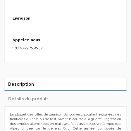
Livraison
Appelez-nous
(+33) 01.79.75.05.50
Description
Détails du produit
La plupart des villes de garnison du sud-est, pourtant éloignées des
frontières du nord ou de l’est, vivent la course à la guerre. L’agression
des armées allemandes en mai 1940 fait aussi découvrir l’armée des
Alpes dirigée par le général Olry. Cette armée, composée de