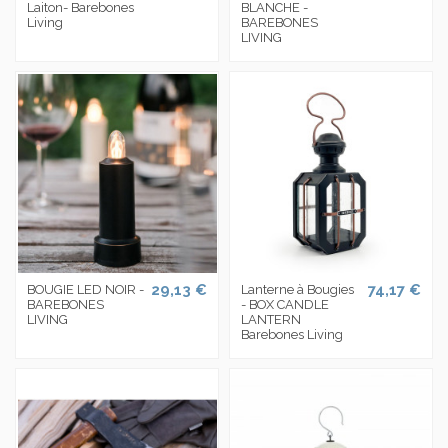
Laiton- Barebones
BLANCHE -
Living
BAREBONES
LIVING
29,13 €
74,17 €
BOUGIE LED NOIR -
Lanterne à Bougies
BAREBONES
- BOX CANDLE
LIVING
LANTERN
Barebones Living