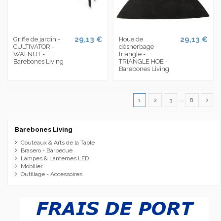
29,13 €
29,13 €
Griffe de jardin -
Houe de
CULTIVATOR -
désherbage
WALNUT -
triangle -
Barebones Living
TRIANGLE HOE -
Barebones Living
1
2
3
…
8
Barebones Living
Couteaux & Arts de la Table
Brasero - Barbecue
Lampes & Lanternes LED
Mobilier
Outillage - Accessoires