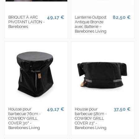
49,17 €
82,50 €
BRIQUET À ARC
Lanterne Outpost
PIVOTANT LAITON -
Antique Bronze
Barebones
avec Batterie –
Barebones Living
49,17 €
37,50 €
Housse pour
Housse pour
barbecue 76cm -
barbecue 58cm -
COWBOY GRILL
COWBOY GRILL
COVER 30" -
COVER 23" -
Barebones Living
Barebones Living