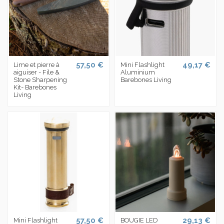
57,50 €
49,17 €
Lime et pierre à
Mini Flashlight
aiguiser - File &
Aluminium
Stone Sharpening
Barebones Living
Kit- Barebones
Living
57,50 €
29,13 €
Mini Flashlight
BOUGIE LED