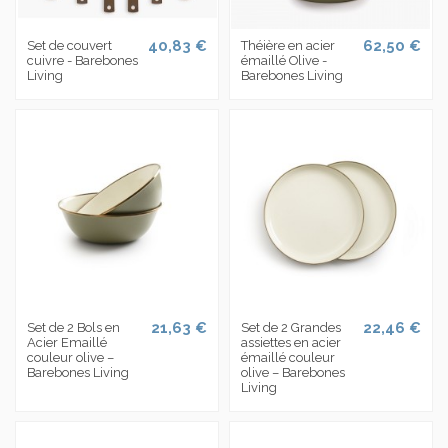
40,83 €
62,50 €
Set de couvert
Théière en acier
cuivre - Barebones
émaillé Olive -
Living
Barebones Living
21,63 €
22,46 €
Set de 2 Bols en
Set de 2 Grandes
Acier Emaillé
assiettes en acier
couleur olive –
émaillé couleur
Barebones Living
olive – Barebones
Living