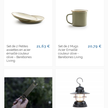
21,63 €
20,79 €
Set de 2 Petites
Set de 2 Mugs
assiettes en acier
Acier Emaillé
émaillé couleur
couleur olive -
olive – Barebones
Barebones Living
Living