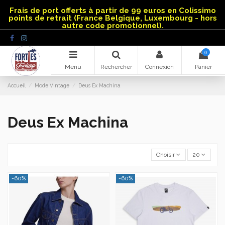
Panneau de gestion des cookies
Frais de port offerts à partir de 99 euros en Colissimo
points de retrait (France Belgique, Luxembourg - hors
autre code promotionnel).
0
Menu
Rechercher
Connexion
Panier
Accueil
Mode Vintage
Deus Ex Machina
Deus Ex Machina
Choisir
20
-60%
-60%