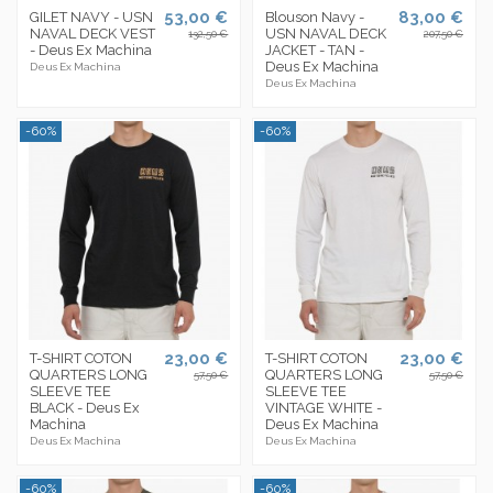
53,00 €
83,00 €
GILET NAVY - USN
Blouson Navy -
NAVAL DECK VEST
USN NAVAL DECK
132,50 €
207,50 €
- Deus Ex Machina
JACKET - TAN -
Deus Ex Machina
Deus Ex Machina
Deus Ex Machina
-60%
-60%
23,00 €
23,00 €
T-SHIRT COTON
T-SHIRT COTON
QUARTERS LONG
QUARTERS LONG
57,50 €
57,50 €
SLEEVE TEE
SLEEVE TEE
BLACK - Deus Ex
VINTAGE WHITE -
Machina
Deus Ex Machina
Deus Ex Machina
Deus Ex Machina
-60%
-60%