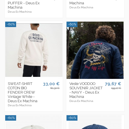
PUFFER - Deus Ex
Machina
Machina
Deus Ex Machina
Deus Ex Machina
-60%
-60%
33,00 €
79,67 €
SWEAT-SHIRT
Veste VOODOO
COTON BIO
SOUVENIR JACKET
82,50 €
199,17 €
FENDER CREW
- NAVY - Deus Ex
Vintage White -
Machina
Deus Ex Machina
Deus Ex Machina
Deus Ex Machina
-60%
-60%