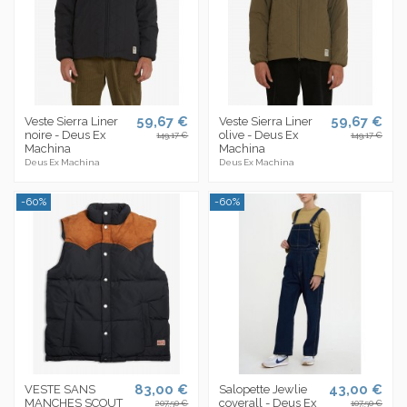
59,67 €
59,67 €
Veste Sierra Liner
Veste Sierra Liner
noire - Deus Ex
olive - Deus Ex
149,17 €
149,17 €
Machina
Machina
Deus Ex Machina
Deus Ex Machina
-60%
-60%
83,00 €
43,00 €
VESTE SANS
Salopette Jewlie
MANCHES SCOUT
coverall - Deus Ex
207,50 €
107,50 €