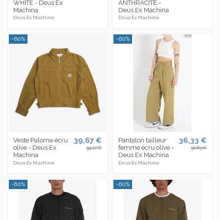
WHITE - Deus Ex
ANTHRACITE -
Machina
Deus Ex Machina
Deus Ex Machina
Deus Ex Machina
-60%
-60%
39,67 €
36,33 €
Veste Paloma écru
Pantalon tailleur
olive - Deus Ex
femme écru olive -
99,17 €
90,83 €
Machina
Deus Ex Machina
Deus Ex Machina
Deus Ex Machina
-60%
-60%