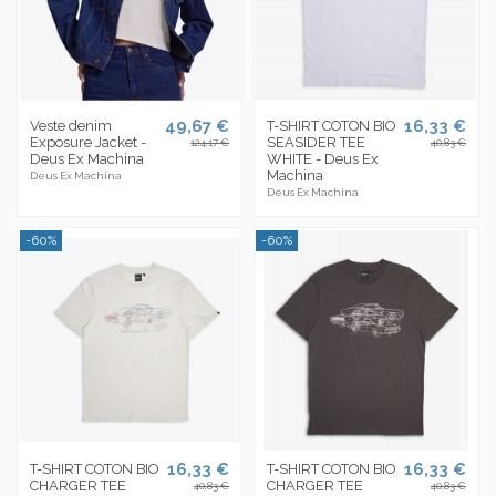
49,67 €
16,33 €
Veste denim
T-SHIRT COTON BIO
Exposure Jacket -
SEASIDER TEE
124,17 €
40,83 €
Deus Ex Machina
WHITE - Deus Ex
Machina
Deus Ex Machina
Deus Ex Machina
-60%
-60%
16,33 €
16,33 €
T-SHIRT COTON BIO
T-SHIRT COTON BIO
CHARGER TEE
CHARGER TEE
40,83 €
40,83 €