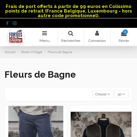
Panneau de gestion des cookies
Frais de port offerts à partir de 99 euros en Colissimo
points de retrait (France Belgique, Luxembourg - hors
autre code promotionnel).
0
Menu
Rechercher
Connexion
Panier
Accueil
Mode Vintage
Fleurs de Bagne
Fleurs de Bagne
Choisir
30