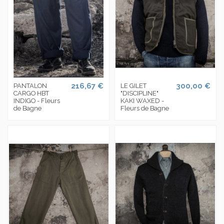
216,67 €
300,00 €
PANTALON
LE GILET
CARGO HBT
"DISCIPLINE"
INDIGO - Fleurs
KAKI WAXED -
de Bagne
Fleurs de Bagne