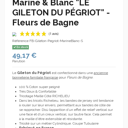
Marine & Blanc "LE
GILETON DU PÉGRIOT" -
Fleurs de Bagne
Référence
FB-Gileton-Pegriot-MarineBlanc-S
En stock
49,17 €
Parution
Le
Gileton du Pégriot
est confectionné dans une
ancienne
bonneterie familiale française
pour
Fleurs de Bagne
.
(1 avis)
100 % Coton super peigné
Très Doux & Confortable
Tricotage Maille Côte RICHELIEU
Dans les tricots Richelieu, les bandes de jersey ont tendance
à rouler sur leur envers, permettant aux bandes de côte de
se rapprocher. D’où l’apparition d’un effet de relief vertical sur
une face et d’un creux vertical, sur l’autre face. Cela permet
à la maille d'être extensible et résistante.
Tricoté sur un métier Cylindrique. Coupe Tubulaire
Fabriqué en France