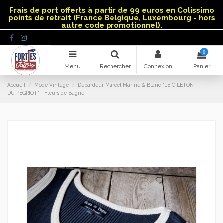
Panneau de gestion des cookies
Frais de port offerts à partir de 99 euros en Colissimo
points de retrait (France Belgique, Luxembourg - hors
autre code promotionnel).
0
Menu
Rechercher
Connexion
Panier
Accueil
Mode Vintage
Débardeur Marcel Marine & Blanc "LE GILETON
DU PÉGRIOT" - Fleurs de Bagne