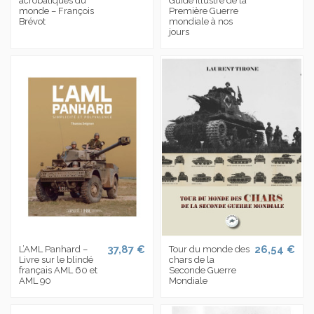
acrobatiques du
Guide illustré de la
monde – François
Première Guerre
Brévot
mondiale à nos
jours
37,87 €
26,54 €
L’AML Panhard –
Tour du monde des
Livre sur le blindé
chars de la
français AML 60 et
Seconde Guerre
AML 90
Mondiale