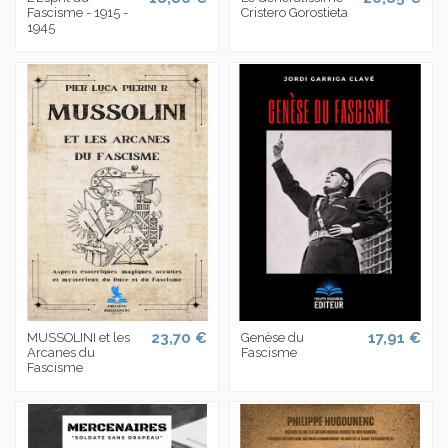
Fascisme - 1915 -
Cristero Gorostieta
1945
23,70 €
17,91 €
MUSSOLINI et les
Genèse du
Arcanes du
Fascisme
Fascisme