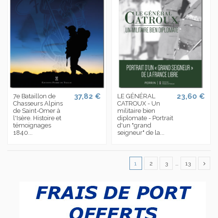
37,82 €
23,60 €
7e Bataillon de
LE GÉNÉRAL
Chasseurs Alpins
CATROUX - Un
de Saint-Omer à
militaire bien
l'Isère. Histoire et
diplomate - Portrait
témoignages
d'un "grand
1840...
seigneur" de la...
1
2
3
…
13