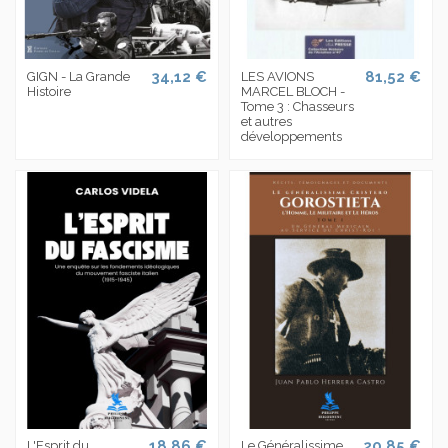
34,12 €
81,52 €
GIGN - La Grande
LES AVIONS
Histoire
MARCEL BLOCH -
Tome 3 : Chasseurs
et autres
développements
18,86 €
20,85 €
L'Esprit du
Le Généralissime