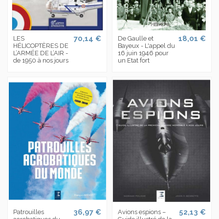
70,14 €
18,01 €
LES
De Gaulle et
HÉLICOPTÈRES DE
Bayeux - L'appel du
L’ARMÉE DE L’AIR -
16 juin 1946 pour
de 1950 à nos jours
un Etat fort
36,97 €
52,13 €
Patrouilles
Avions espions –