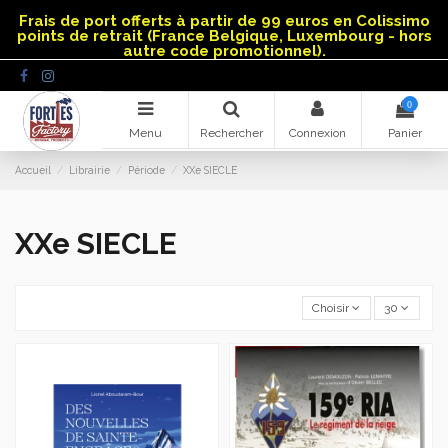
Panneau de gestion des cookies
Frais de port offerts à partir de 99 euros en Colissimo
points de retrait (France Belgique, Luxembourg - hors
autre code promotionnel).
0
Menu
Rechercher
Connexion
Panier
Accueil
Librairie
Période
XXe SIECLE
XXe SIECLE
Choisir
30