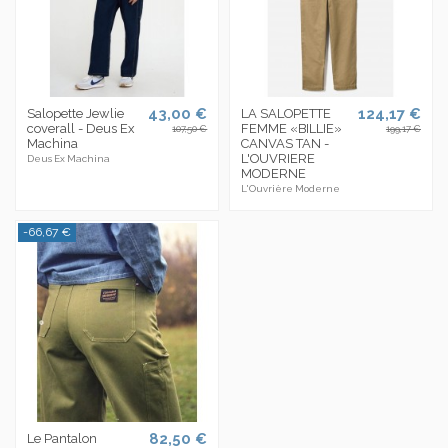
43,00 €
124,17 €
Salopette Jewlie
LA SALOPETTE
coverall - Deus Ex
FEMME «BILLIE»
107,50 €
199,17 €
Machina
CANVAS TAN -
L'OUVRIERE
Deus Ex Machina
MODERNE
L'Ouvrière Moderne
-66,67 €
82,50 €
Le Pantalon