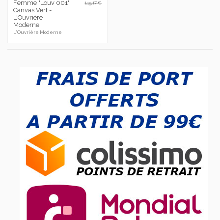
Femme "Louv 001"
149,17 €
Canvas Vert -
L'Ouvrière
Moderne
L'Ouvrière Moderne