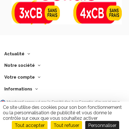
Actualité
Notre société
Votre compte
Informations
Marchand approuvé par la Société des Avis Garantis,
cliquez ici pour
vérifier
.
Ce site utilise des cookies pour son bon fonctionnement
ou la personnalisation de publicité et vous donne le
contrôle sur ceux que vous souhaitez activer
Tout accepter
Tout refuser
Personnaliser