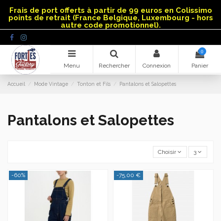
Panneau de gestion des cookies
Frais de port offerts à partir de 99 euros en Colissimo
points de retrait (France Belgique, Luxembourg - hors
autre code promotionnel).
0
Menu
Rechercher
Connexion
Panier
Accueil
Mode Vintage
Tonton et Fils
Pantalons et Salopettes
Pantalons et Salopettes
Choisir
3
-60%
-75,00 €