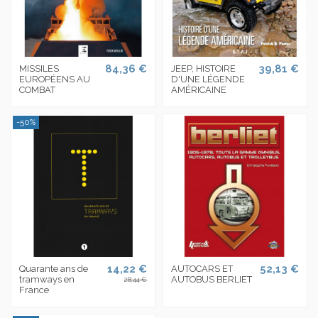
84,36 €
39,81 €
MISSILES
JEEP, HISTOIRE
EUROPÉENS AU
D'UNE LÉGENDE
COMBAT
AMÉRICAINE
-50%
14,22 €
52,13 €
Quarante ans de
AUTOCARS ET
tramways en
AUTOBUS BERLIET
28,44 €
France