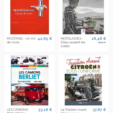
42,65 €
18,48 €
MUSTANG - Un Art
MOTOLADIES -
de Vivre
Elles cassent les
36,97 €
codes
33,18 €
37,87 €
LES CAMIONS
La Traction Avant