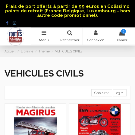
Panneau de gestion des cookies
Frais de port offerts à partir de 99 euros en Colissimo
points de retrait (France Belgique, Luxembourg - hors
autre code promotionnel).
0
Menu
Rechercher
Connexion
Panier
Accueil
Librairie
Thème
VEHICULES CIVILS
VEHICULES CIVILS
Choisir
23