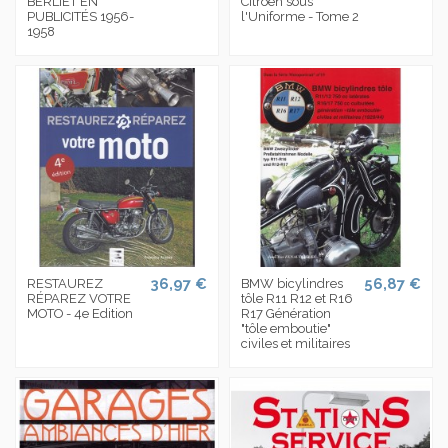
BERLIET EN
Citroen sous
PUBLICITÉS 1956-
l'Uniforme - Tome 2
1958
36,97 €
56,87 €
RESTAUREZ
BMW bicylindres
RÉPAREZ VOTRE
tôle R11 R12 et R16
MOTO - 4e Edition
R17 Génération
"tôle emboutie"
civiles et militaires