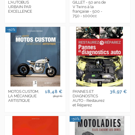
L'AUTOBUS
GILLET - 50 ans de
URBAIN PAR
V Twins à la
EXCELLENCE
française - 500 -
750 - 1000cc
-50%
18,48 €
36,97 €
MOTOS CUSTOM,
PANNES ET
LA MÉCANIQUE
DIAGNOSTICS
36,97 €
ARTISTIQUE
AUTO - Restaurez
et Réparez
-50%