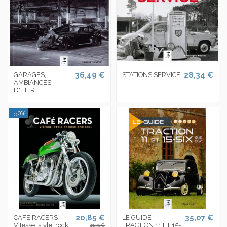
36,49 €
28,34 €
GARAGES,
STATIONS SERVICE
AMBIANCES
D'HIER
-50%
20,85 €
35,07 €
CAFE RACERS -
LE GUIDE
Vitesse, style, rock
TRACTION 11 ET 15-
41,71 €