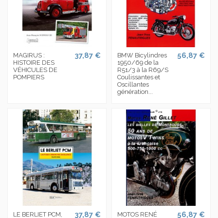
37,87 €
56,87 €
MAGIRUS :
BMW Bicylindres
HISTOIRE DES
1950/69 de la
VÉHICULES DE
R51/3 à la R69/S
POMPIERS
Coulissantes et
Oscillantes
génération...
37,87 €
56,87 €
LE BERLIET PCM,
MOTOS RENÉ