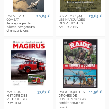
20,85 €
23,65 €
RAFALE AU
U.S. ARMY 1944.
COMBAT -
LES MARQUAGES
Témoignages de
DES VEHICULES
pilotes, navigateurs
AMERICAINS
et mécaniciens
37,87 €
11,56 €
MAGIRUS :
RAIDS HS90 : LES
HISTOIRE DES
DRONES DE
VÉHICULES DE
COMBATS dans les
POMPIERS
conflits actuels et
futurs