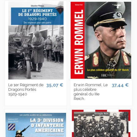
35,07 €
37,44 €
Le 1er Régiment de
Erwin Rommel. Le
Dragons Portés
plus célèbre
1929-1940
général du IIIe
Reich.