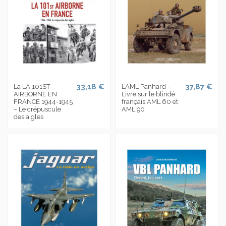
33,18 €
37,87 €
La LA 101ST
L’AML Panhard –
AIRBORNE EN
Livre sur le blindé
FRANCE 1944-1945
français AML 60 et
– Le crépuscule
AML 90
des aigles