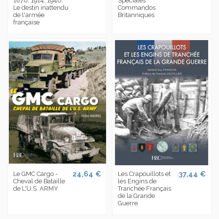
1870, 1914, 1940.
Spéciales
Le destin inattendu
Commandos
de l'armée
Britanniques
française
24,64 €
37,44 €
Le GMC Cargo -
Les Crapouillots et
Cheval de Bataille
les Engins de
de L'U.S. ARMY
Tranchée Français
de la Grande
Guerre