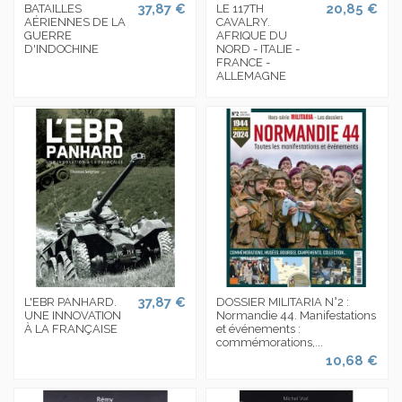
37,87 €
20,85 €
BATAILLES
LE 117TH
AÉRIENNES DE LA
CAVALRY.
GUERRE
AFRIQUE DU
D'INDOCHINE
NORD - ITALIE -
FRANCE -
ALLEMAGNE
37,87 €
L'EBR PANHARD.
DOSSIER MILITARIA N°2 :
UNE INNOVATION
Normandie 44. Manifestations
À LA FRANÇAISE
et événements :
commémorations,...
10,68 €