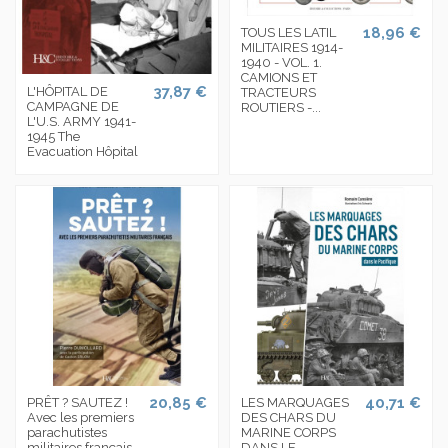
18,96 €
TOUS LES LATIL
MILITAIRES 1914-
1940 - VOL. 1.
CAMIONS ET
37,87 €
L'HÔPITAL DE
TRACTEURS
CAMPAGNE DE
ROUTIERS -...
L'U.S. ARMY 1941-
1945 The
Evacuation Hôpital
20,85 €
40,71 €
PRÊT ? SAUTEZ !
LES MARQUAGES
Avec les premiers
DES CHARS DU
parachutistes
MARINE CORPS
militaires français
DANS LE