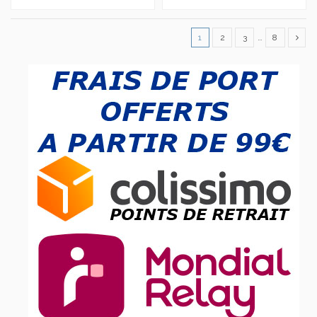
1
2
3
…
8