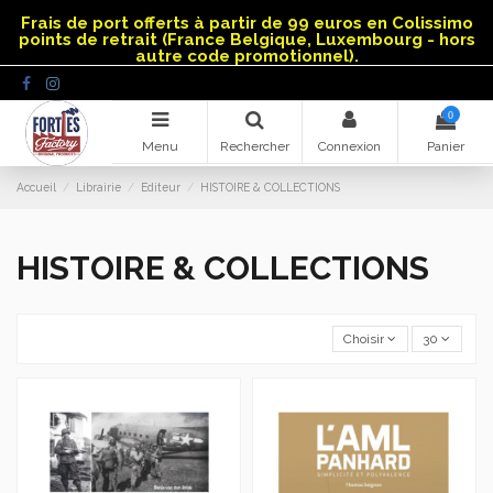
Panneau de gestion des cookies
Frais de port offerts à partir de 99 euros en Colissimo
points de retrait (France Belgique, Luxembourg - hors
autre code promotionnel).
0
Menu
Rechercher
Connexion
Panier
Accueil
Librairie
Editeur
HISTOIRE & COLLECTIONS
HISTOIRE & COLLECTIONS
Choisir
30