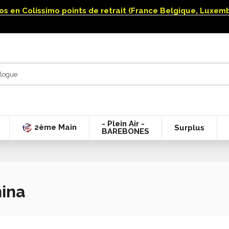
uros en Colissimo points de retrait (France Belgique, Luxe
- Plein Air -
2ème Main
Surplus
BAREBONES
ina