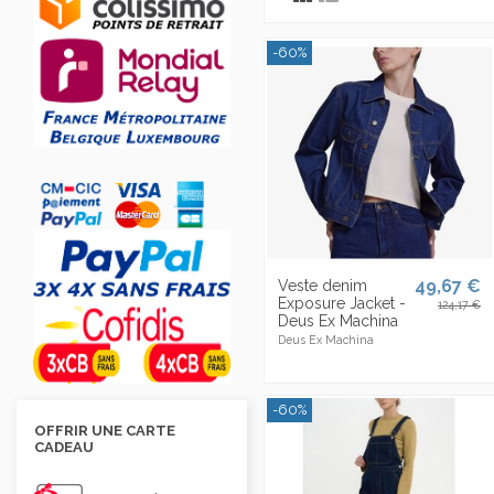
-60%
49,67 €
Veste denim
Exposure Jacket -
124,17 €
Deus Ex Machina
Deus Ex Machina
-60%
OFFRIR UNE CARTE
CADEAU