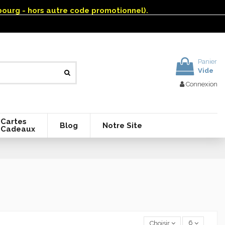
mbourg - hors autre code promotionnel).
Panier
Vide
Connexion
Cartes
Blog
Notre Site
Cadeaux
Choisir
6