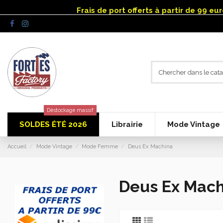
Panneau de gestion des cookies
Frais de port offerts à partir de 99 e
Déstockage massif
SOLDES ÉTÉ 2026
Librairie
Mode Vintage
Accueil
Mode Vintage
Mode Femme
Deus Ex Machina
Deus Ex Mach