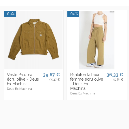
-60%
-60%
39,67 €
36,33 €
Veste Paloma
Pantalon tailleur
écru olive - Deus
femme écru olive
99,17 €
90,83 €
Ex Machina
- Deus Ex
Machina
Deus Ex Machina
Deus Ex Machina