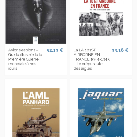
52,13 €
33,18 €
Avions espions –
La LA 101ST
Guide illustré de la
AIRBORNE EN
Première Guerre
FRANCE 1944-1945
mondiale à nos
– Le crépuscule
jours
des aigles