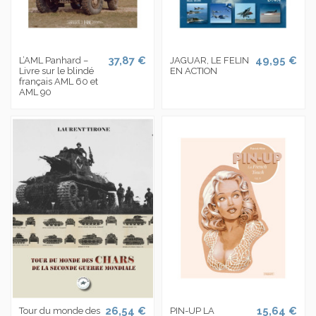
37,87 €
49,95 €
L’AML Panhard –
JAGUAR, LE FELIN
Livre sur le blindé
EN ACTION
français AML 60 et
AML 90
26,54 €
15,64 €
Tour du monde des
PIN-UP LA