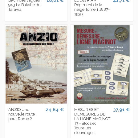
18,01 €
41,71 €
Le cri des vagues
LE 159 RIA -
943 La Bataille de
Régiment de la
Tarawa
neige Tome 1 1887-
1939
24,64 €
37,91 €
ANZIO Une
MESURES ET
nouvelle route
DEMESURES DE
pour Rome ?
LA LIGNE MAGINOT
T3 - Blocs et
Tourelles
d’ouvrages