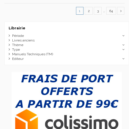
1
2
3
…
64
Librairie
Période
Livres anciens
Thème
Type
Manuels Techniques (TM)
Editeur