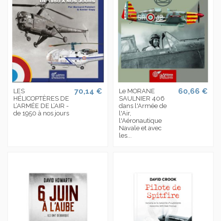
70,14 €
60,66 €
LES
Le MORANE
HÉLICOPTÈRES DE
SAULNIER 406
L’ARMÉE DE L’AIR -
dans l'Armée de
de 1950 à nos jours
l'Air,
l'Aéronautique
Navale et avec
les...