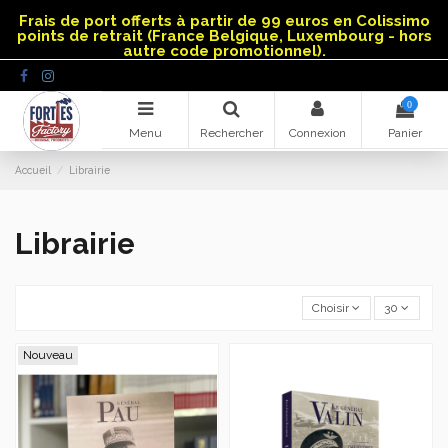
Panneau de gestion des cookies
Frais de port offerts à partir de 99 euros en Colissimo
points de retrait (France Belgique, Luxembourg - hors
autre code promotionnel).
0
Menu
Rechercher
Connexion
Panier
Accueil
Librairie
Librairie
Choisir
30
Nouveau