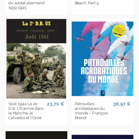
du soldat allemand
Beach, Part 5
1939 1945
23,70 €
36,97 €
Soût 1944 La 2e
Patrouilles
D.B. US arrive dans
acrobatiques du
la Manche, le
monde – François
Calvados et l'Orne
Brévot