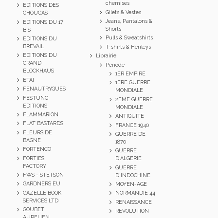
chemises
EDITIONS DES
Gilets & Vestes
CHOUCAS
Jeans, Pantalons &
EDITIONS DU 17
Shorts
BIS
Pulls & Sweatshirts
EDITIONS DU
BREVAIL
T-shirts & Henleys
EDITIONS DU
Librairie
GRAND
Période
BLOCKHAUS
1ER EMPIRE
ETAI
1ERE GUERRE
FENAUTRYGUES
MONDIALE
FESTUNG
2EME GUERRE
EDITIONS
MONDIALE
FLAMMARION
ANTIQUITE
FLAT BASTARDS
FRANCE 1940
FLEURS DE
GUERRE DE
BAGNE
1870
FORTENCO
GUERRE
FORTIES
D'ALGERIE
FACTORY
GUERRE
FWS - STETSON
D'INDOCHINE
GARDNERS EU
MOYEN-AGE
GAZELLE BOOK
NORMANDIE 44
SERVICES LTD
RENAISSANCE
GOUBET
REVOLUTION
AURELIEN