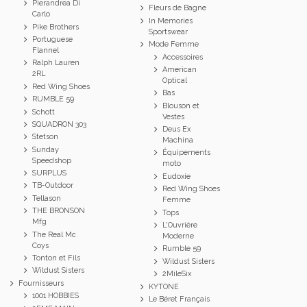
Pierandrea Di
Fleurs de Bagne
Carlo
In Memories
Pike Brothers
Sportswear
Portuguese
Mode Femme
Flannel
Accessoires
Ralph Lauren
American
2RL
Optical
Red Wing Shoes
Bas
RUMBLE 59
Blouson et
Schott
Vestes
SQUADRON 303
Deus Ex
Stetson
Machina
Sunday
Équipements
Speedshop
moto
SURPLUS
Eudoxie
TB-Outdoor
Red Wing Shoes
Tellason
Femme
THE BRONSON
Tops
Mfg
L'Ouvrière
The Real Mc
Moderne
Coys
Rumble 59
Tonton et Fils
Wildust Sisters
Wildust Sisters
2MileSix
Fournisseurs
KYTONE
1001 HOBBIES
Le Béret Français