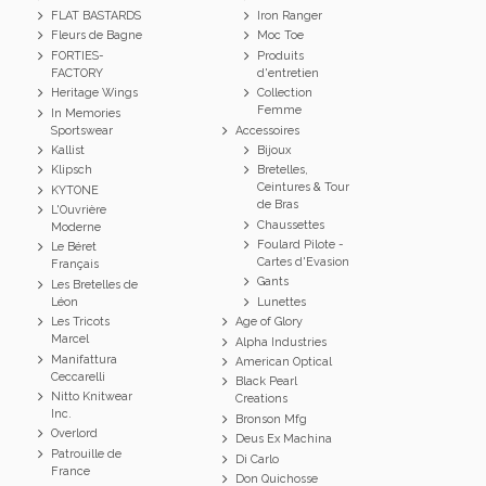
FLAT BASTARDS
Iron Ranger
Fleurs de Bagne
Moc Toe
FORTIES-
Produits
FACTORY
d'entretien
Heritage Wings
Collection
Femme
In Memories
Sportswear
Accessoires
Kallist
Bijoux
Klipsch
Bretelles,
Ceintures & Tour
KYTONE
de Bras
L'Ouvrière
Chaussettes
Moderne
Foulard Pilote -
Le Béret
Cartes d'Evasion
Français
Gants
Les Bretelles de
Léon
Lunettes
Les Tricots
Age of Glory
Marcel
Alpha Industries
Manifattura
American Optical
Ceccarelli
Black Pearl
Nitto Knitwear
Creations
Inc.
Bronson Mfg
Overlord
Deus Ex Machina
Patrouille de
Di Carlo
France
Don Quichosse