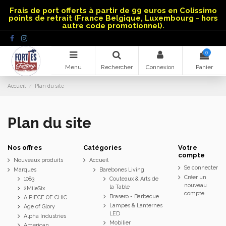
Panneau de gestion des cookies
Frais de port offerts à partir de 99 euros en Colissimo
points de retrait (France Belgique, Luxembourg - hors
autre code promotionnel).
0
Menu
Rechercher
Connexion
Panier
Accueil
Plan du site
Plan du site
Nos offres
Catégories
Votre
compte
Nouveaux produits
Accueil
Se connecter
Marques
Barebones Living
Créer un
1083
Couteaux & Arts de
nouveau
la Table
2MileSix
compte
Brasero - Barbecue
A PIECE OF CHIC
Lampes & Lanternes
Age of Glory
LED
Alpha Industries
Mobilier
American