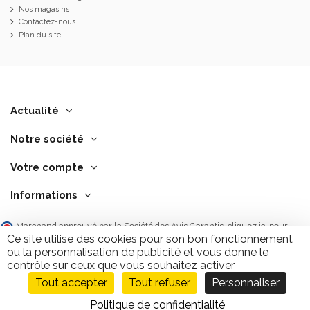
Nos magasins
Contactez-nous
Plan du site
Actualité
Notre société
Votre compte
Informations
Marchand approuvé par la Société des Avis Garantis,
cliquez ici pour
vérifier
.
Ce site utilise des cookies pour son bon fonctionnement
ou la personnalisation de publicité et vous donne le
contrôle sur ceux que vous souhaitez activer
Tout accepter
Tout refuser
Personnaliser
9.7
/10
2843 avis
Politique de confidentialité