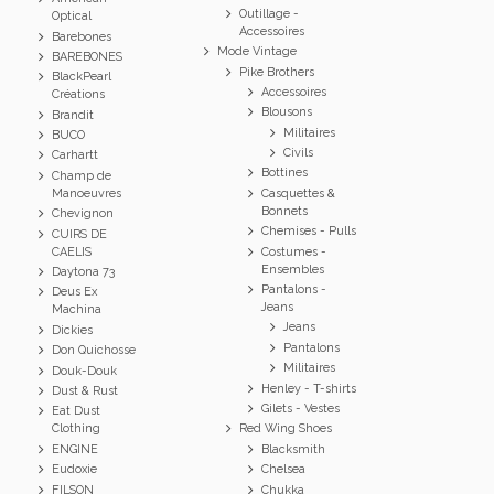
Outillage -
Optical
Accessoires
Barebones
Mode Vintage
BAREBONES
Pike Brothers
BlackPearl
Accessoires
Créations
Blousons
Brandit
Militaires
BUCO
Civils
Carhartt
Bottines
Champ de
Manoeuvres
Casquettes &
Bonnets
Chevignon
Chemises - Pulls
CUIRS DE
CAELIS
Costumes -
Ensembles
Daytona 73
Pantalons -
Deus Ex
Jeans
Machina
Jeans
Dickies
Pantalons
Don Quichosse
Militaires
Douk-Douk
Henley - T-shirts
Dust & Rust
Gilets - Vestes
Eat Dust
Clothing
Red Wing Shoes
ENGINE
Blacksmith
Eudoxie
Chelsea
FILSON
Chukka