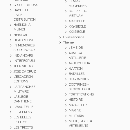
TEMPS
GROIX EDITIONS
MODERNES
HACHETTE
GUERRE DU
LIVRE
VIETNAM
DISTRIBUTION
XIX SIECLE
HARMONIA
XXe SIECLE
MUNDI
XXI SIECLE
HEIMDAL
Livres anciens
HISTORICONE
Thème
IN MEMORIES
2EME DB
SPORSTWEAR
ARMES &
INDIANCARS
ARTILLERIE
INTERFORUM
AUTOMOBILIA
JEEP VILLAGE
AVIATION
JOSE DA CRUZ
BATAILLES
L'ESCADRON
BIOGRAPHIES
EDITIONS
DOCTRINES -
LA TRANCHEE
GEOPOLITIQUE
MILITAIRE
FORTIFICATIONS
LABLEGIE
HISTOIRE
DANTHENE
MAQUETTES
LAVAUZELLE
MARINE
LELA PRESSE
MILITARIA
LES BELLES
MODE, STYLE &
LETTRES
VETEMENTS
LES TRICOTS