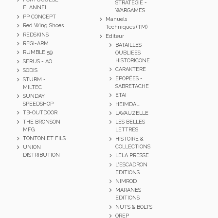
STRATEGIE -
FLANNEL
WARGAMES
PP CONCEPT
Manuels
Red Wing Shoes
Techniques (TM)
REDSKINS
Editeur
REGI-ARM
BATAILLES
RUMBLE 59
OUBLIEES
HISTORICONE
SERUS - AO
CARAKTERE
SODIS
EPOPÉES -
STURM -
SABRETACHE
MILTEC
ETAI
SUNDAY
SPEEDSHOP
HEIMDAL
TB-OUTDOOR
LAVAUZELLE
THE BRONSON
LES BELLES
MFG
LETTRES
TONTON ET FILS
HISTOIRE &
COLLECTIONS
UNION
DISTRIBUTION
LELA PRESSE
L'ESCADRON
EDITIONS
NIMROD
MARANES
EDITIONS
NUTS & BOLTS
OREP