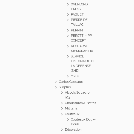
OVERLORD
PRESS
PAQUET
PIERRE DE
TAILLAC
PERRIN
PEROTTI - PP
CONCEPT
REGI-ARM
MEMORABILIA
SERVICE
HISTORIQUE DE
LA DEFENSE
(SHD)
YSEC
Cartes Cadeaux
Surplus
Alcools Squadron
303
Chaussures & Bottes
Militaria
Couteaux
Couteaux Douk-
Douk
Décoration