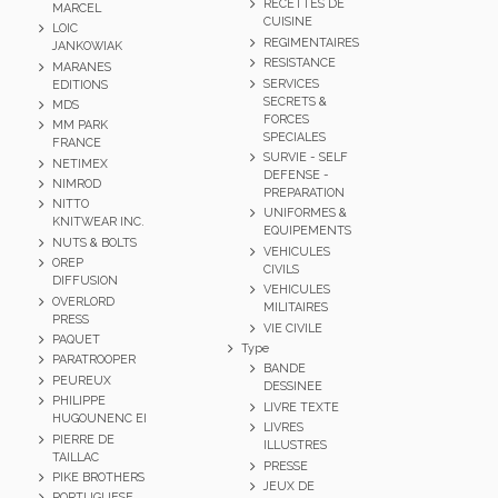
RECETTES DE
MARCEL
CUISINE
LOIC
REGIMENTAIRES
JANKOWIAK
RESISTANCE
MARANES
SERVICES
EDITIONS
SECRETS &
MDS
FORCES
MM PARK
SPECIALES
FRANCE
SURVIE - SELF
NETIMEX
DEFENSE -
NIMROD
PREPARATION
NITTO
UNIFORMES &
KNITWEAR INC.
EQUIPEMENTS
NUTS & BOLTS
VEHICULES
OREP
CIVILS
DIFFUSION
VEHICULES
OVERLORD
MILITAIRES
PRESS
VIE CIVILE
PAQUET
Type
PARATROOPER
BANDE
PEUREUX
DESSINEE
PHILIPPE
LIVRE TEXTE
HUGOUNENC EI
LIVRES
PIERRE DE
ILLUSTRES
TAILLAC
PRESSE
PIKE BROTHERS
JEUX DE
PORTUGUESE