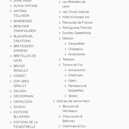
2EME MAIN
Les Bretelles de
ALOHA VINTAGE
Leon
AMTRAQ
Les Tricots Marcel
TELLASON
Nitto Knitwear Inc.
BAREBONES
Patrouille de France
BERLINER
Portuguese Flannel
ZINNFIGUREN
Sunday Speedshop
BLACKPEARL
Stetson
CREATIONS
Casquettes
BRETEGNIER -
Chapeaux
EPOPEES
Accessoires
BRETELLES DE
Tellason
LEON
Tonton et Fils
BRUNO
Accessoires
RENOULT
Chemises
COGNET
Gilets
COP-GREG
GIRAULT
Pantalons et
Salopettes
DAUDIN
Vestes
DECOOPMAN
Articles de 2ème Main
DEMOUZON
Blousons &
DILISCO
Manteaux
EDITIONS
Chaussures &
BLUEMAN
Bottines
EDITIONS DE LA
Chemises & Sur-
FENESTRELLE