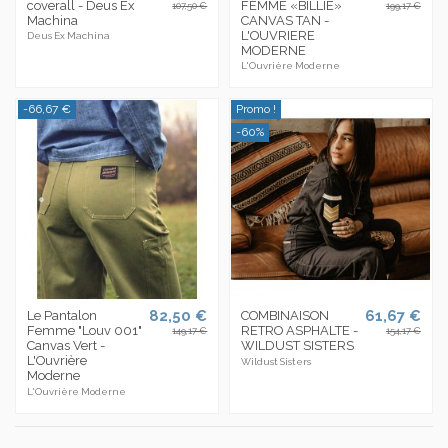
coverall - Deus Ex
FEMME «BILLIE»
107,50 €
199,17 €
Machina
CANVAS TAN -
L'OUVRIERE
Deus Ex Machina
MODERNE
L'Ouvrière Moderne
-66,67 €
Promo !
-60%
82,50 €
61,67 €
Le Pantalon
COMBINAISON
Femme "Louv 001"
RETRO ASPHALTE -
149,17 €
154,17 €
Canvas Vert -
WILDUST SISTERS
L'Ouvrière
Wildust Sisters
Moderne
L'Ouvrière Moderne