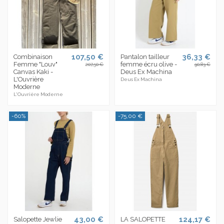
107,50 €
36,33 €
Combinaison
Pantalon tailleur
Femme "Louv"
femme écru olive -
207,50 €
90,83 €
Canvas Kaki -
Deus Ex Machina
L'Ouvrière
Deus Ex Machina
Moderne
L'Ouvrière Moderne
-60%
-75,00 €
43,00 €
124,17 €
Salopette Jewlie
LA SALOPETTE