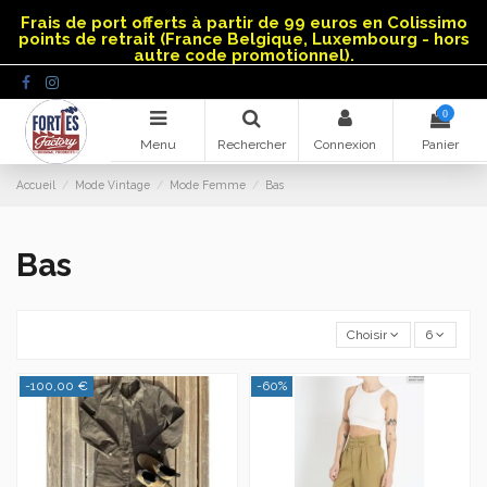
Panneau de gestion des cookies
Frais de port offerts à partir de 99 euros en Colissimo
points de retrait (France Belgique, Luxembourg - hors
autre code promotionnel).
0
Menu
Rechercher
Connexion
Panier
Accueil
Mode Vintage
Mode Femme
Bas
Bas
Choisir
6
-100,00 €
-60%