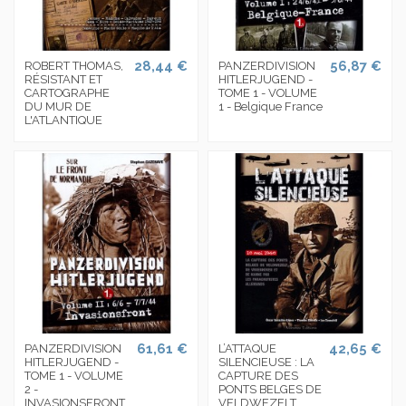
28,44 €
56,87 €
ROBERT THOMAS,
PANZERDIVISION
RÉSISTANT ET
HITLERJUGEND -
CARTOGRAPHE
TOME 1 - VOLUME
DU MUR DE
1 - Belgique France
L'ATLANTIQUE
61,61 €
42,65 €
PANZERDIVISION
L’ATTAQUE
HITLERJUGEND -
SILENCIEUSE : LA
TOME 1 - VOLUME
CAPTURE DES
2 -
PONTS BELGES DE
INVASIONSFRONT
VELDWEZELT,