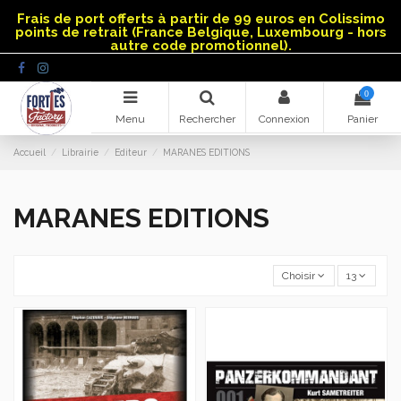
Panneau de gestion des cookies
Frais de port offerts à partir de 99 euros en Colissimo
points de retrait (France Belgique, Luxembourg - hors
autre code promotionnel).
0
Menu
Rechercher
Connexion
Panier
Accueil
Librairie
Editeur
MARANES EDITIONS
MARANES EDITIONS
Choisir
13