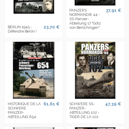
37,91 €
PANZERS
NORMANDIE 44 -
SS-Panzer-
Abteilung 17 "Götz
23,70 €
BERLIN 1945 -
von Berlichingen"
Défendre Berlin !
61,61 €
47,39 €
HISTORIQUE DE LA
SCHWERE SS-
SCHWERE
PANZER-
PANZER-
ABTEILUNG 102 -
ABTEILUNG 654
TIGER DE LA 102