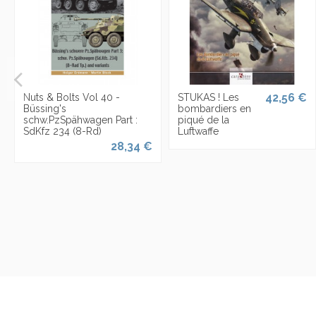
42,56 €
Nuts & Bolts Vol 40 -
STUKAS ! Les
Büssing's
bombardiers en
schw.PzSpähwagen Part :
piqué de la
SdKfz 234 (8-Rd)
Luftwaffe
28,34 €