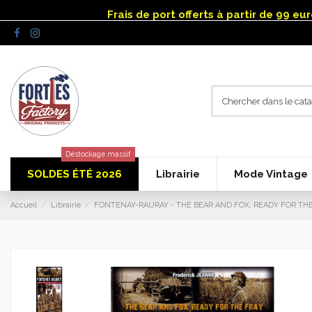
Panneau de gestion des cookies
Frais de port offerts à partir de 99 e
Déstockage massif
SOLDES ÉTÉ 2026
Librairie
Mode Vintage
Accueil
Librairie
FONTENAY-RAURAY - THE BEAR AND FOX, READY FOR TH