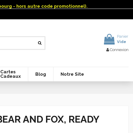
mbourg - hors autre code promotionnel).
Panier
Vide
Connexion
Cartes
Blog
Notre Site
Cadeaux
BEAR AND FOX, READY