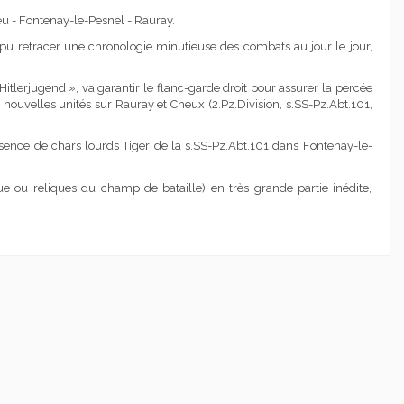
eu - Fontenay-le-Pesnel - Rauray.
u retracer une chronologie minutieuse des combats au jour le jour,
Hitlerjugend », va garantir le flanc-garde droit pour assurer la percée
 nouvelles unités sur Rauray et Cheux (2.Pz.Division, s.SS-Pz.Abt.101,
 absence de chars lourds Tiger de la s.SS-Pz.Abt.101 dans Fontenay-le-
e ou reliques du champ de bataille) en très grande partie inédite,