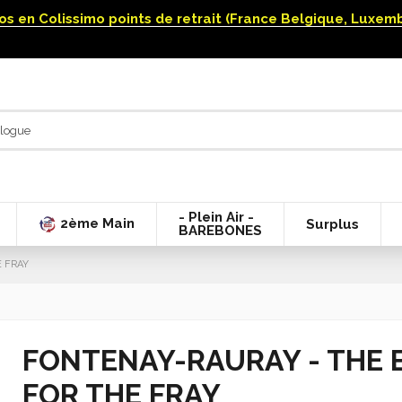
uros en Colissimo points de retrait (France Belgique, Luxe
- Plein Air -
2ème Main
Surplus
BAREBONES
E FRAY
FONTENAY-RAURAY - THE 
FOR THE FRAY