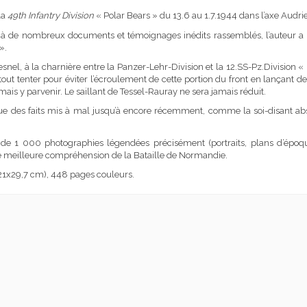
la
49th Infantry Division
« Polar Bears » du 13.6 au 1.7.1944 dans l’axe Audri
à de nombreux documents et témoignages inédits rassemblés, l’auteur a p
».
nel, à la charnière entre la Panzer-Lehr-Division et la 12.SS-Pz.Division « 
ut tenter pour éviter l’écroulement de cette portion du front en lançant de
s y parvenir. Le saillant de Tessel-Rauray ne sera jamais réduit.
storique des faits mis à mal jusqu’à encore récemment, comme la soi-disant
de 1 000 photographies légendées précisément (portraits, plans d’époqu
 meilleure compréhension de la Bataille de Normandie.
(21x29,7 cm), 448 pages couleurs.