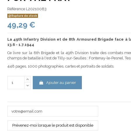
Référence
L20210083
Rupture de stock
49,29 €
La 49th Infantry Division et de 8th Armoured Brigade face à l
13.6 - 1.7.1944
Ce livre sur la 8th Brigade et la 49th Division traite des combats me
champs de bataille à l'est de Tilly-sur-Seulles : Fontenay-le-Pesnel, Tes
448 pages, 1000 photographies, cartes et portraits de soldats.
Ajouter au panier