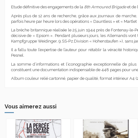
Etude définitive des engagements de la
8th Armoured Brigade
et de 
Après plus de 12 ans de recherche, grâce aux journaux de marche, 
parfois heure par heure lors des opérations « Dauntless » et « Martlet 
La brèche britannique réalisée le 25 juin 1944 près de Fontenay-le-Pes
décisive de « Epsom ». Pendant plusieurs jours, les Allemands vont to
Kampfgruppe Weidinger, 9.SS-Pz.Division « Hohenstaufen »), sans jamai
Il a fallu toute l’expertise de l’auteur pour rétablir la véracité hi
Pesnel.
La somme d’informations et l’iconographie exceptionnelle de plus 
constituent une documentation indispensable de 448 pages pour une
Album couleur relié cartonné, papier de qualité, format intérieur A4 
Vous aimerez aussi