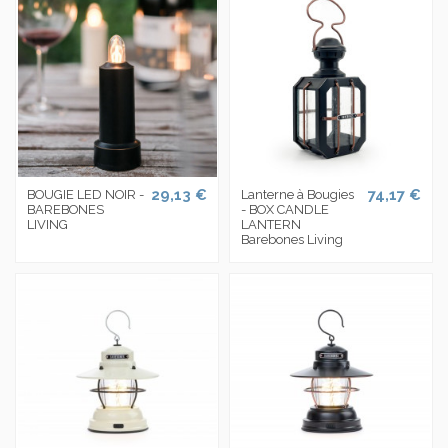
29,13 €
74,17 €
BOUGIE LED NOIR -
Lanterne à Bougies
BAREBONES
- BOX CANDLE
LIVING
LANTERN
Barebones Living