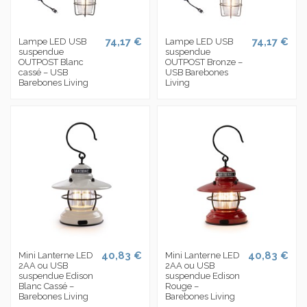
74,17 €
74,17 €
Lampe LED USB
Lampe LED USB
suspendue
suspendue
OUTPOST Blanc
OUTPOST Bronze –
cassé – USB
USB Barebones
Barebones Living
Living
40,83 €
40,83 €
Mini Lanterne LED
Mini Lanterne LED
2AA ou USB
2AA ou USB
suspendue Edison
suspendue Edison
Blanc Cassé –
Rouge –
Barebones Living
Barebones Living