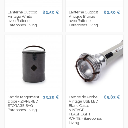
82,50 €
82,50 €
Lanterne Outpost
Lanterne Outpost
Vintage White
Antique Bronze
avec Batterie –
avec Batterie –
Barebones Living
Barebones Living
33,29 €
65,83 €
Sac de rangement
Lampe de Poche
zippé - ZIPPERED
Vintage USB LED
STORAGE BAG -
Blanc Cassé -
Barebones Living
VINTAGE
FLASHLIGHT
WHITE - Barebones
Living