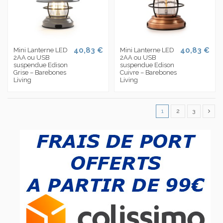
40,83 €
40,83 €
Mini Lanterne LED
Mini Lanterne LED
2AA ou USB
2AA ou USB
suspendue Edison
suspendue Edison
Grise – Barebones
Cuivre – Barebones
Living
Living
1
2
3