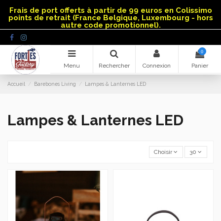
Panneau de gestion des cookies
Frais de port offerts à partir de 99 euros en Colissimo
points de retrait (France Belgique, Luxembourg - hors
autre code promotionnel).
0
Menu
Rechercher
Connexion
Panier
Accueil
Barebones Living
Lampes & Lanternes LED
Lampes & Lanternes LED
Choisir
30