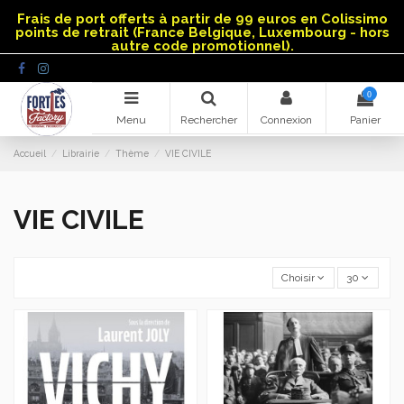
Panneau de gestion des cookies
Frais de port offerts à partir de 99 euros en Colissimo
points de retrait (France Belgique, Luxembourg - hors
autre code promotionnel).
0
Menu
Rechercher
Connexion
Panier
Accueil
Librairie
Thème
VIE CIVILE
VIE CIVILE
Choisir
30