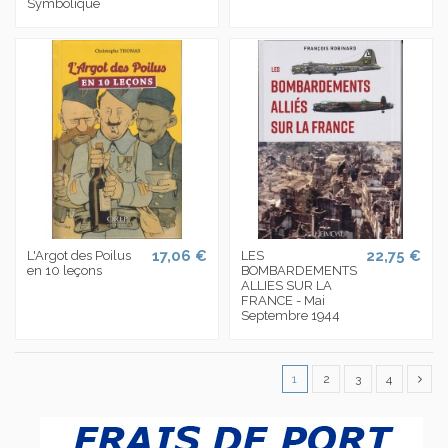
Symbolique
17,06 €
22,75 €
L'Argot des Poilus
LES
en 10 leçons
BOMBARDEMENTS
ALLIES SUR LA
FRANCE - Mai
Septembre 1944
1
2
3
4