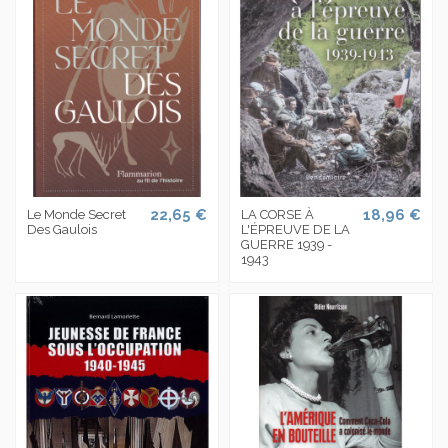
22,65 €
18,96 €
Le Monde Secret
LA CORSE À
Des Gaulois
L'ÉPREUVE DE LA
GUERRE 1939 -
1943