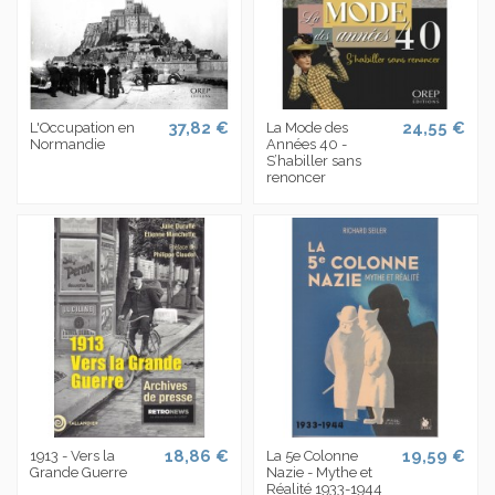
37,82 €
24,55 €
L'Occupation en
La Mode des
Normandie
Années 40 -
S’habiller sans
renoncer
18,86 €
19,59 €
1913 - Vers la
La 5e Colonne
Grande Guerre
Nazie - Mythe et
Réalité 1933-1944