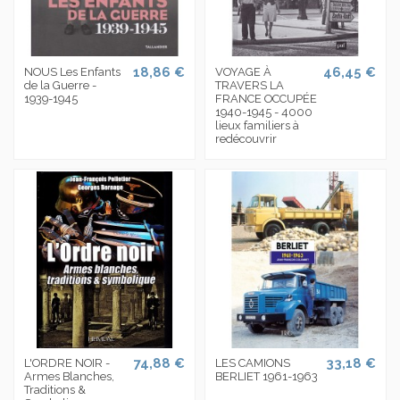
18,86 €
46,45 €
NOUS Les Enfants
VOYAGE À
de la Guerre -
TRAVERS LA
1939-1945
FRANCE OCCUPÉE
1940-1945 - 4000
lieux familiers à
redécouvrir
74,88 €
33,18 €
L'ORDRE NOIR -
LES CAMIONS
Armes Blanches,
BERLIET 1961-1963
Traditions &