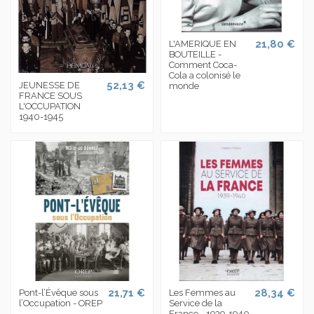
21,80 €
L'AMERIQUE EN
BOUTEILLE -
Comment Coca-
Cola a colonisé le
52,13 €
JEUNESSE DE
monde
FRANCE SOUS
L'OCCUPATION
1940-1945
21,71 €
28,34 €
Pont-l’Évêque sous
Les Femmes au
l’Occupation - OREP
Service de la
France - 1939-1940