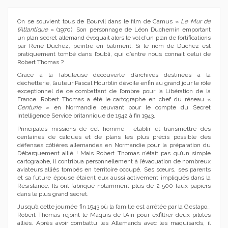
On se souvient tous de Bourvil dans le film de Camus «
Le Mur de
l’Atlantique
» (1970). Son personnage de Léon Duchemin emportant
un plan secret allemand évoquait alors le vol d’un plan de fortifications
par René Duchez, peintre en bâtiment. Si le nom de Duchez est
pratiquement tombé dans l’oubli, qui d’entre nous connait celui de
Robert Thomas ?
Grâce à la fabuleuse découverte d’archives destinées à la
déchetterie, l’auteur Pascal Hourblin dévoile enfin au grand jour le rôle
exceptionnel de ce combattant de l’ombre pour la Libération de la
France. Robert Thomas a été le cartographe en chef du réseau «
Centurie
» en Normandie œuvrant pour le compte du Secret
Intelligence Service britannique de 1942 à fin 1943.
Principales missions de cet homme : établir et transmettre des
centaines de calques et de plans les plus précis possible des
défenses côtières allemandes en Normandie pour la préparation du
Débarquement allié ! Mais Robert Thomas n’était pas qu’un simple
cartographe, il contribua personnellement à l’évacuation de nombreux
aviateurs alliés tombés en territoire occupé. Ses sœurs, ses parents
et sa future épouse étaient eux aussi activement impliqués dans la
Résistance. Ils ont fabriqué notamment plus de 2 500 faux papiers
dans le plus grand secret.
Jusqu’à cette journée fin 1943 où la famille est arrêtée par la Gestapo…
Robert Thomas rejoint le Maquis de l’Ain pour exfiltrer deux pilotes
alliés. Après avoir combattu les Allemands avec les maquisards, il