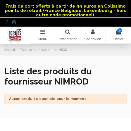
Panneau de gestion des cookies
Frais de port offerts à partir de 99 euros en Colissimo
points de retrait (France Belgique, Luxembourg - hors
autre code promotionnel).
0
Menu
Rechercher
Connexion
Panier
Accueil
Tous les fournisseurs
NIMROD
Liste des produits du
fournisseur NIMROD
Aucun produit disponible pour le moment