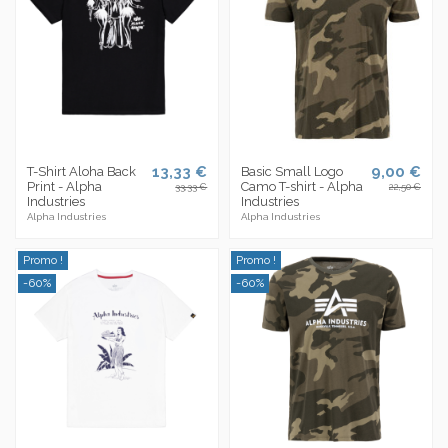
13,33 €
9,00 €
T-Shirt Aloha Back
Basic Small Logo
Print - Alpha
Camo T-shirt - Alpha
33,33 €
22,50 €
Industries
Industries
Alpha Industries
Alpha Industries
Promo !
Promo !
-60%
-60%