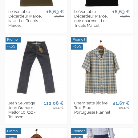
16,63 €
16,63 €
Le Véritable
Le Véritable
Débardeur Marcel
Débardeur Marcel
41,58 €
41,58 €
kaki - Les Tricots
noir charbon - Les
Marcel
Tricots Marcel
Promo !
Promo !
-50%
-60%
112,08 €
41,67 €
Jean Selvedge
Chemisette légère
John Graham
Trail Blue -
224,17 €
104,17 €
Mellor 16.5oz -
Portuguese Flannel
Tellason
Promo !
Promo !
-60%
-60%