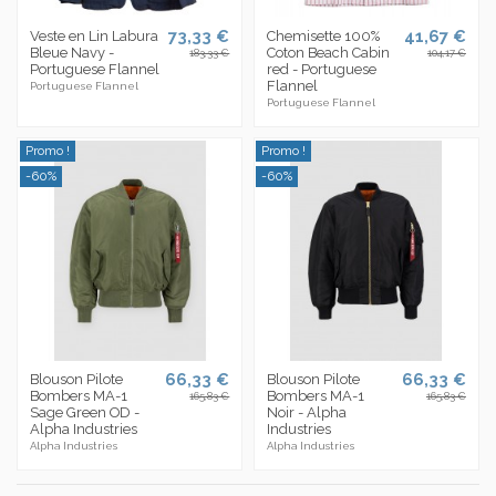
73,33 €
41,67 €
Veste en Lin Labura
Chemisette 100%
Bleue Navy -
Coton Beach Cabin
183,33 €
104,17 €
Portuguese Flannel
red - Portuguese
Flannel
Portuguese Flannel
Portuguese Flannel
Promo !
Promo !
-60%
-60%
66,33 €
66,33 €
Blouson Pilote
Blouson Pilote
Bombers MA-1
Bombers MA-1
165,83 €
165,83 €
Sage Green OD -
Noir - Alpha
Alpha Industries
Industries
Alpha Industries
Alpha Industries