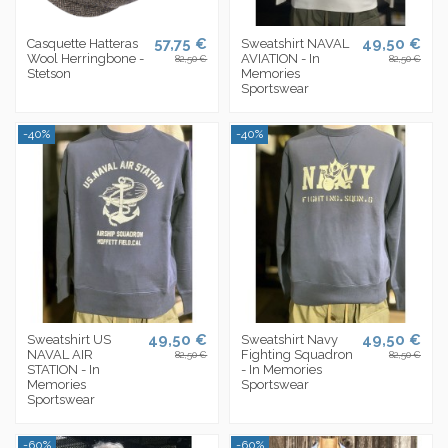
57,75 €
49,50 €
Casquette Hatteras
Sweatshirt NAVAL
Wool Herringbone -
AVIATION - In
82,50 €
82,50 €
Stetson
Memories
Sportswear
-40%
-40%
49,50 €
49,50 €
Sweatshirt US
Sweatshirt Navy
NAVAL AIR
Fighting Squadron
82,50 €
82,50 €
STATION - In
- In Memories
Memories
Sportswear
Sportswear
-60%
-60%