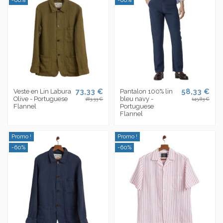
73,33 €
58,33 €
Veste en Lin Labura
Pantalon 100% lin
Olive - Portuguese
bleu navy -
183,33 €
145,83 €
Flannel
Portuguese
Flannel
Promo !
Promo !
-60%
-60%