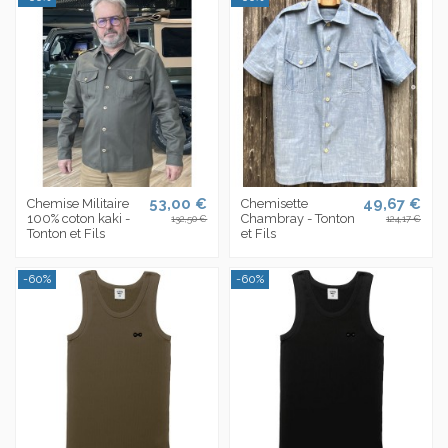
53,00 €
49,67 €
Chemise Militaire
Chemisette
100% coton kaki -
Chambray - Tonton
132,50 €
124,17 €
Tonton et Fils
et Fils
-60%
-60%