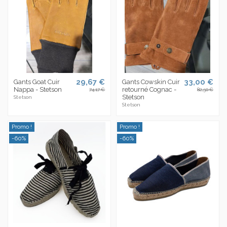
29,67 €
33,00 €
Gants Goat Cuir
Gants Cowskin Cuir
Nappa - Stetson
retourné Cognac -
74,17 €
82,50 €
Stetson
Stetson
Stetson
Promo !
Promo !
-60%
-60%