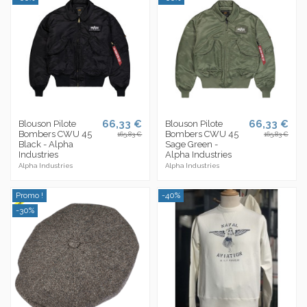
66,33 €
66,33 €
Blouson Pilote
Blouson Pilote
Bombers CWU 45
Bombers CWU 45
165,83 €
165,83 €
Black - Alpha
Sage Green -
Industries
Alpha Industries
Alpha Industries
Alpha Industries
Promo !
-40%
-30%