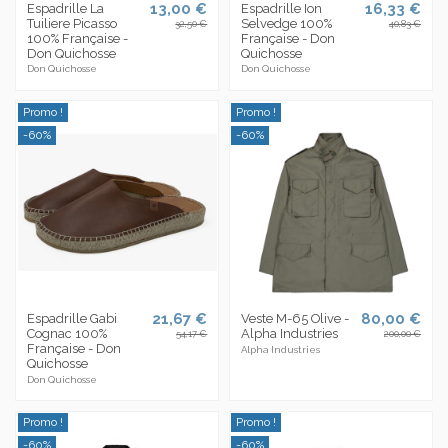
13,00 €
16,33 €
Espadrille La
Espadrille Ion
Tuiliere Picasso
Selvedge 100%
32,50 €
40,83 €
100% Française -
Française - Don
Don Quichosse
Quichosse
Don Quichosse
Don Quichosse
Promo !
Promo !
-60%
-60%
21,67 €
80,00 €
Espadrille Gabi
Veste M-65 Olive -
Cognac 100%
Alpha Industries
54,17 €
200,00 €
Française - Don
Alpha Industries
Quichosse
Don Quichosse
Promo !
Promo !
-60%
-60%