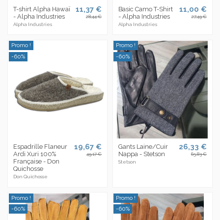
11,37 €
11,00 €
T-shirt Alpha Hawaï
Basic Camo T-Shirt
- Alpha Industries
- Alpha Industries
28,44 €
27,49 €
Alpha Industries
Alpha Industries
Promo !
Promo !
-60%
-60%
19,67 €
26,33 €
Espadrille Flaneur
Gants Laine/Cuir
Ardi Xuri 100%
Nappa - Stetson
49,17 €
65,83 €
Française - Don
Stetson
Quichosse
Don Quichosse
Promo !
Promo !
-60%
-60%