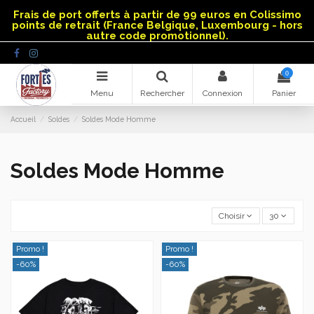
Panneau de gestion des cookies
Frais de port offerts à partir de 99 euros en Colissimo
points de retrait (France Belgique, Luxembourg - hors
autre code promotionnel).
0
Menu
Rechercher
Connexion
Panier
Accueil
Soldes
Soldes Mode Homme
Soldes Mode Homme
Choisir
30
Promo !
Promo !
-60%
-60%