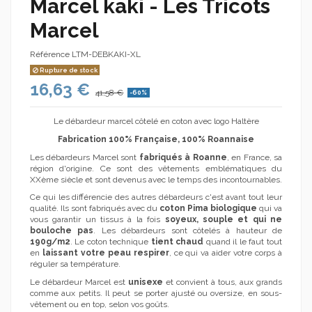
Marcel kaki - Les Tricots
Marcel
Référence
LTM-DEBKAKI-XL
Rupture de stock
16,63 €
41,58 €
-60%
Le débardeur marcel côtelé en coton avec logo Haltère
Fabrication 100% Française, 100% Roannaise
Les débardeurs Marcel sont
fabriqués à Roanne
, en France, sa
région d'origine. Ce sont des vêtements emblématiques du
XXème siècle et sont devenus avec le temps des incontournables.
Ce qui les différencie des autres débardeurs c'est avant tout leur
qualité. Ils sont fabriqués avec du
coton Pima biologique
qui va
vous garantir un tissus à la fois
soyeux, souple et qui ne
bouloche pas
. Les débardeurs sont côtelés à hauteur de
190g/m2
. Le coton technique
tient chaud
quand il le faut tout
en
laissant votre peau respirer
, ce qui va aider votre corps à
réguler sa température.
Le débardeur Marcel est
unisexe
et convient à tous, aux grands
comme aux petits. Il peut se porter ajusté ou oversize, en sous-
vêtement ou en top, selon vos goûts.