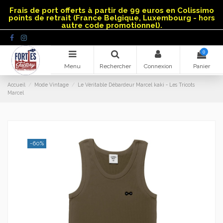
Panneau de gestion des cookies
Frais de port offerts à partir de 99 euros en Colissimo
points de retrait (France Belgique, Luxembourg - hors
autre code promotionnel).
0
Menu
Rechercher
Connexion
Panier
Accueil
Mode Vintage
Le Véritable Débardeur Marcel kaki - Les Tricots
Marcel
-60%