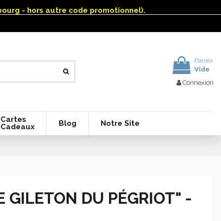
mbourg - hors autre code promotionnel).
Panier
Vide
Connexion
Cartes
Blog
Notre Site
Cadeaux
E GILETON DU PÉGRIOT" -