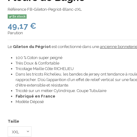
Référence
FB-Gileton-Pegriot-Blanc-2XL
En stock
49,17 €
Parution
Le
Gileton du Pégriot
est confectionné dans une
ancienne bonneterie 
100 % Coton super peigné
Très Doux & Confortable
Tricotage Maille Côte RICHELIEU
Dans les tricots Richelieu, les bandes de jersey ont tendance à rou
rapprocher. D’où l’apparition d’un effet de relief vertical sur une face
d'être extensible et résistante.
Tricoté sur un métier Cylindrique. Coupe Tubulaire
Fabriqué en France
Modèle Déposé
Taille