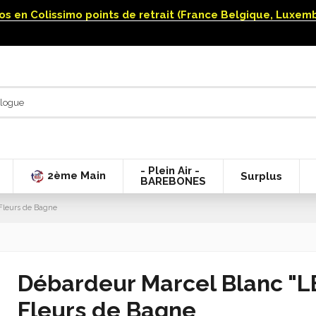
uros en Colissimo points de retrait (France Belgique, Luxe
- Plein Air -
2ème Main
Surplus
BAREBONES
Fleurs de Bagne
Débardeur Marcel Blanc "L
Fleurs de Bagne