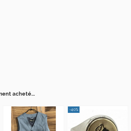
ment acheté...
-40%