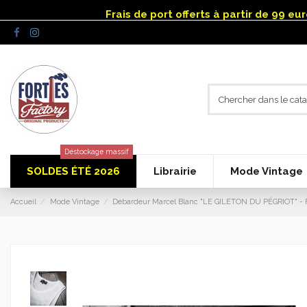
Panneau de gestion des cookies
Frais de port offerts à partir de 99 e
Déstockage massif
SOLDES ÉTÉ 2026
Librairie
Mode Vintage
Accueil
Mode Vintage
Débardeur Marcel Blanc "LE GILETON DU PÉGRIOT" - 