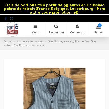
Panneau de gestion des cookies
Frais de port offerts à partir de 99 euros en Colissimo
points de retrait (France Belgique, Luxembourg - hors
autre code promotionnel).
0
Menu
Rechercher
Connexion
Panier
Accueil
Articles de 2ème Main
Gilet Gris rayure - 1937 Roamer Vest Grey
wabash Pike Brothers - 2ème Main