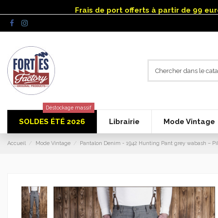
Panneau de gestion des cookies
Frais de port offerts à partir de 99 e
Déstockage massif
SOLDES ÉTÉ 2026
Librairie
Mode Vintage
Accueil
Mode Vintage
Pantalon Denim - 1942 Hunting Pant grey wabash – Pi