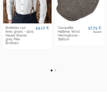
49,17 €
57,75 €
Bretelles cuir
Casquette
fines grises - 1905
Hatteras Wool
82,50 €
Hauler Braces
Herringbone -
grey Pike
Stetson
Brothers