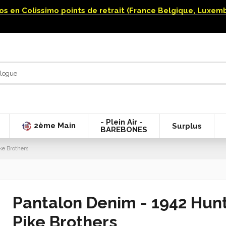
uros en Colissimo points de retrait (France Belgique, Luxe
- Plein Air -
2ème Main
Surplus
BAREBONES
ke Brothers
Pantalon Denim - 1942 Hun
Pike Brothers