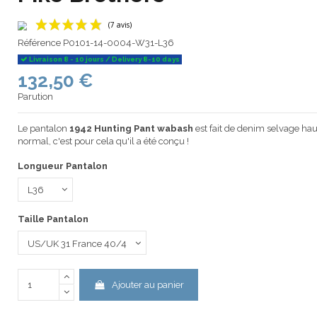
Référence
P0101-14-0004-W31-L36
Livraison 8 - 10 jours / Delivery 8-10 days
132,50 €
(7 avis)
Parution
Le pantalon
1942 Hunting Pant wabash
est fait de denim selvage haut
normal, c'est pour cela qu'il a été conçu !
Longueur Pantalon
Taille Pantalon
Ajouter au panier