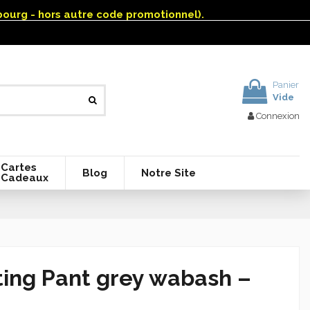
mbourg - hors autre code promotionnel).
Panier
Vide
Connexion
Cartes
Blog
Notre Site
Cadeaux
ting Pant grey wabash –