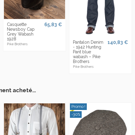
65,83 €
Casquette
Newsboy Cap
Grey Wabash
1928
140,83 €
Pantalon Denim
Pike Brothers
- 1942 Hunting
Pant blue
wabash – Pike
Brothers
Pike Brothers
ment acheté...
Promo !
-30%