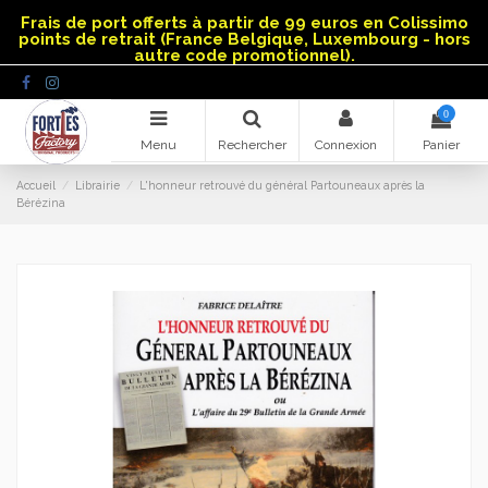
Panneau de gestion des cookies
Frais de port offerts à partir de 99 euros en Colissimo
points de retrait (France Belgique, Luxembourg - hors
autre code promotionnel).
0
Menu
Rechercher
Connexion
Panier
Accueil
Librairie
L'honneur retrouvé du général Partouneaux après la
Bérézina