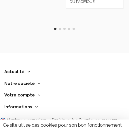
DU PACIFIQUE
Actualité
Notre société
Votre compte
Informations
Marchand approuvé par la Société des Avis Garantis,
cliquez ici pour
vérifier
.
Ce site utilise des cookies pour son bon fonctionnement