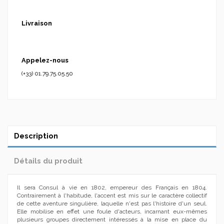
Livraison
Appelez-nous
(+33) 01.79.75.05.50
Description
Détails du produit
Il sera Consul à vie en 1802, empereur des Français en 1804.
Contrairement à l'habitude, l'accent est mis sur le caractère collectif
de cette aventure singulière, laquelle n'est pas l'histoire d'un seul.
Elle mobilise en effet une foule d'acteurs, incarnant eux-mêmes
plusieurs groupes directement intéressés à la mise en place du