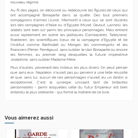
nouveau régime.
Au fil des pages, on découvre ou redécouvre les figures de ceux qui
ont accompagné Bonaparte dans sa quête. Des tout premiers
compagnons d'armes (Junot, Marmont) à ceux qui se sont illustrés
lors des campagnes d'Italie ou d'Egypte (Murat, Davout, Lannes), les
soldats sont bien sûr parmi les principaux personnages. Mais entrent
aussi rapidement en scène les politiques (Cambacérès, Talleyrand,
Roederer), les scientifiques (ceux de la campagne d'Egypte et de
l'Institut comme Berthollet ou Monge), les commerçants et les
financiers (Périer, Perrégaux), sans oublier le clan Bonaparte ou encore
les femmes, au premier rang desquelles la future impératrice
Joséphine, sans oublier Madame Mère.
Plus d'autres, provenant des milieux les plus divers. On peut penser
que sans eux, Napoléon, n'aurait pas pu parvenir à une telle réussite
et que, sans lui, aucun de ces personnages n'aurait eu un destin si
exceptionnel. C'est la synergie unissant tant de brillantes
personnalités - parmi lesquelles celle du futur Empereur est bien
entendu la plus sidérante - qui forme la matière de ce livre.
Vous aimerez aussi