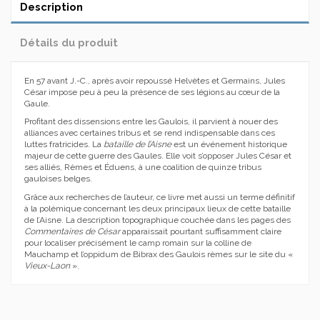
Description
Détails du produit
En 57 avant J.-C., après avoir repoussé Helvètes et Germains, Jules
César impose peu à peu la présence de ses légions au cœur de la
Gaule.
Profitant des dissensions entre les Gaulois, il parvient à nouer des
alliances avec certaines tribus et se rend indispensable dans ces
luttes fratricides. La
bataille de l’Aisne
est un événement historique
majeur de cette guerre des Gaules. Elle voit s’opposer Jules César et
ses alliés, Rèmes et Éduens, à une coalition de quinze tribus
gauloises belges.
Grâce aux recherches de l’auteur, ce livre met aussi un terme définitif
à la polémique concernant les deux principaux lieux de cette bataille
de l’Aisne. La description topographique couchée dans les pages des
Commentaires de César
apparaissait pourtant suffisamment claire
pour localiser précisément le camp romain sur la colline de
Mauchamp et l’oppidum de Bibrax des Gaulois rèmes sur le site du «
Vieux-Laon
».