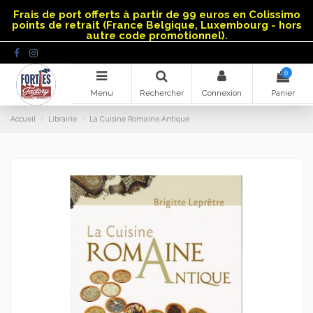
Panneau de gestion des cookies
Frais de port offerts à partir de 99 euros en Colissimo
points de retrait (France Belgique, Luxembourg - hors
autre code promotionnel).
0
Menu
Rechercher
Connexion
Panier
Accueil
Librairie
La Cuisine Romaine Antique