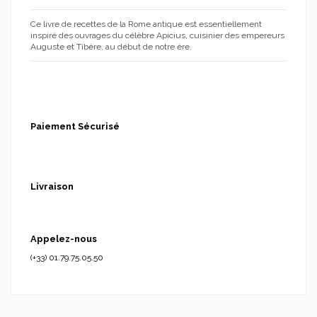
Ce livre de recettes de la Rome antique est essentiellement
inspiré des ouvrages du célèbre Apicius, cuisinier des empereurs
Auguste et Tibère, au début de notre ère.
Paiement Sécurisé
Livraison
Appelez-nous
(+33) 01.79.75.05.50