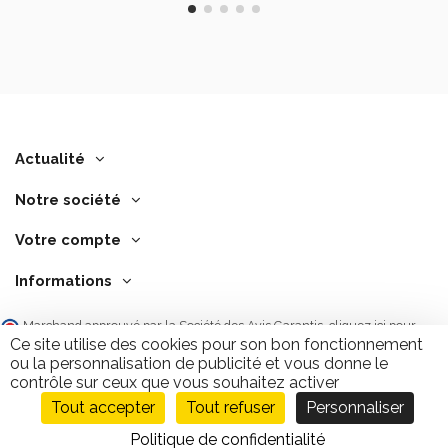
Actualité
Notre société
Votre compte
Informations
Marchand approuvé par la Société des Avis Garantis,
cliquez ici pour
vérifier
.
Ce site utilise des cookies pour son bon fonctionnement
ou la personnalisation de publicité et vous donne le
contrôle sur ceux que vous souhaitez activer
Tout accepter
Tout refuser
Personnaliser
Ajouter au panier
9.7
/10
2843 avis
Politique de confidentialité