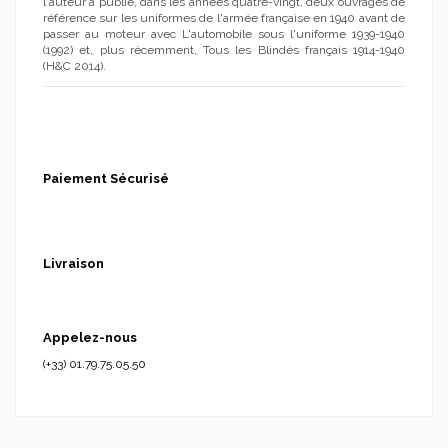
l'auteur a publié, dans les années quatre-vingt, deux ouvrages de
référence sur les uniformes de l'armée française en 1940 avant de
passer au moteur avec L'automobile sous l'uniforme 1939-1940
(1992) et, plus récemment, Tous les Blindés français 1914-1940
(H&C 2014).
Paiement Sécurisé
Livraison
Appelez-nous
(+33) 01.79.75.05.50