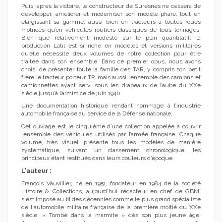
Puis, après la victoire, le constructeur de Suresnes ne cessera de
développer, améliorer et moderniser son modèle-phare, tout en
élargissant sa gamme, aussi bien en tracteurs à toutes roues
motrices qu’en véhicules routiers classiques de tous tonnages.
Bien que relativement modeste sur le plan quantitatif, la
production Latil est si riche en modèles et versions militaires
qu’elle nécessite deux volumes de notre collection pour être
traitée dans son ensemble. Dans ce premier opus, nous avons
choisi de présenter toute la famille des TAR, y compris son petit
frère le tracteur porteur TP, mais aussi l’ensemble des camions et
camionnettes ayant servi sous les drapeaux de l’aube du XXe
siècle jusqu’à l’armistice de juin 1940.
Une documentation historique rendant hommage à l’industrie
automobile française au service de la Défense nationale.
Cet ouvrage est le cinquième d’une collection appelée à couvrir
l’ensemble des véhicules utilisés par l’armée française. Chaque
volume, très visuel, présente tous les modèles de manière
systématique, suivant un classement chronologique, les
principaux étant restitués dans leurs couleurs d’époque.
L'auteur :
François Vauvillier, né en 1951, fondateur en 1984 de la société
Histoire & Collections, aujourd'hui rédacteur en chef de GBM,
s'est imposé au fil des décennies comme le plus grand spécialiste
de l'automobile militaire française de la première moitié du XXe
siècle. « Tombé dans la marmite » dès son plus jeune âge,