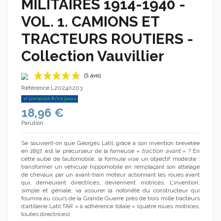
MILITAIRES 1914-1940 -
VOL. 1. CAMIONS ET
TRACTEURS ROUTIERS -
Collection Vauvillier
Référence
L20240203
Livraison 8/10 jours
18,96 €
Parution
Se souvient-on que Georges Latil, grâce à son invention brevetée
en 1897, est le précurseur de la fameuse «
traction avant
» ? En
cette aube de l’automobile, la formule vise un objectif modeste :
(5 avis)
transformer un véhicule hippomobile en remplaçant son attelage
de chevaux par un avant-train moteur actionnant les roues avant
qui, demeurant directrices, deviennent motrices. L’invention,
simple et géniale, va assurer la notoriété du constructeur qui
fournira au cours de la Grande Guerre près de trois mille tracteurs
d’artillerie Latil TAR « à adhérence totale » (quatre roues motrices,
toutes directrices).