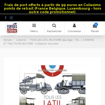
Panneau de gestion des cookies
Frais de port offerts à partir de 99 euros en Colissimo
points de retrait (France Belgique, Luxembourg - hors
autre code promotionnel).
0
Menu
Rechercher
Connexion
Panier
Accueil
Librairie
TOUS LES LATIL MILITAIRES 1914-1940 - VOL. 1. CAMIONS
ET TRACTEURS ROUTIERS - Collection Vauvillier