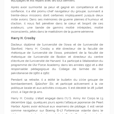
équipages et est reparti avec les tout derniers.
Après avoir surmonté sa peur et gagné en compétence et en
confiance, il a été promu chef navigateur du groupe, survivant à
trente-deux missions dont certaines impliquaient jusqu’à deux
mille avions. Dans ses mémoires de guerre pleines d’humour et
d’action, il nous fait pénétrer dans le cœur et l’esprit de ces
aviateurs, une bande de gamins moitié intrépides, moitié
inconscients, jetés dans le maëlstrom de la guerre aérienne.
Harry H. Crosby
Docteur, diplômé de l’université de l’Iowa et de l’université de
Stanford, Harry H. Crosby a été directeur de la faculté de
rhétorique de l’université de l’Iowa, président de la faculté de
rhétorique de l’université de Boston et directeur du centre
d’écriture de l’université de Harvard. Il a participé à l’élaboration du
programme de l’Air Force Academy dans les années 1950 et a été
responsable pédagogique du College de l’armée de l’air
pakistanaise de 1960 à 1962.
Pendant sa retraite, il a édité le bulletin du 100e groupe de
bombardement,
Splasher Six
, et participé activement à la vie
politique locale et aux activités civiques. Il est décédé le 28 juillet
2010, à l'âge de 91 ans.
Harry H. Crosby s'était engagé dans l'U.S. Army Air Corps le 13
décembre 1941, quelques jours après l'attaque japonaise de Pearl
Harbor. Après avoir échoué aux examens de pilotage, il est versé
comme navigateur sur Boeing B-17 Forteresse volante dans le