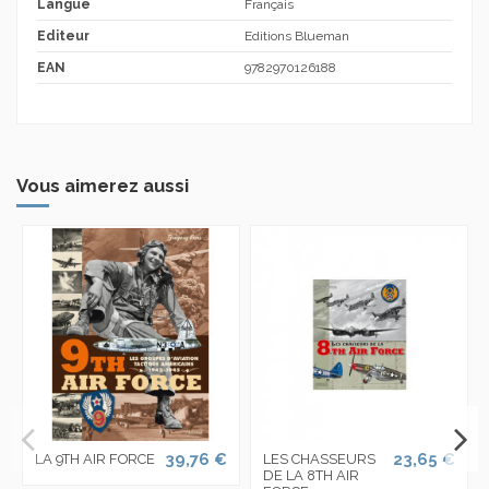
Langue
Français
Editeur
Editions Blueman
EAN
9782970126188
Vous aimerez aussi
39,76 €
23,65 €
LA 9TH AIR FORCE
LES CHASSEURS
DE LA 8TH AIR