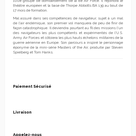
100e groupe de bombardement de la 8e Air Force. Il rejoindra le
théâtre européen et la base de Thorpe Abbotts BA 139 au bout de
17 mois de formation.
Mal assuré dans ses compétences de navigateur, sujet à un mal
de l'air endémique, son premier vol manquera de peu de finir de
façon catastrophique. Il deviendra pourtant au fil des missions l'un
des navigateurs les plus compétents et expérimentés de l'U.S.
Army Air Forces et côtoiera les plus hauts échelons militaires de la
guerre aérienne en Europe. Son parcours a inspiré le personnage
éponyme de la mini-série Masters of the Air, produite par Steven
Spielberg et Tom Hanks.
Paiement Sécurisé
Livraison
Appelez-nous