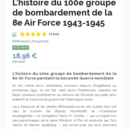
L’histoire du 100e groupe
de bombardement de la
8e Air Force 1943-1945
Référence
L20240005
En stock
18,96 €
Parution
L’histoire du 100e groupe de bombardement de la
8e Air Force pendant la Seconde Guerre mondiale
(4 avis)
Ils ont mené leurs premières missions depuis l’Angleterre au
printemps 1943. Ils ont fait voler leurs Forteresses volantes de
façon presque quotidienne au-dessus de l’Europe occupée pour
anéantir la machine de guerre de l’Allemagne nazie.
Leur bravoure et les pertes effroyables qu’ils ont subies leur ont
valu le surnom de
Bloody Hundredth
, le « Centième
ensanglanté ». Le navigateur Harry H. Crosby — qui a inspiré l’un
des personnages de la série
Masters of the Air
produite par Tom
Hanks et Steven Spielberg — est arrivé avec les tout premiers