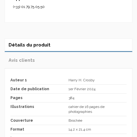
(+33) 01.79.75.05.50
Détails du produit
Avis clients
Auteur 1
Harry H. Crosby
Date de publication
1er Février 2024
Pages
384
Illustrations
cahier de 16 pages de
photographies
Couverture
Brochée
Format
14,2 x 21,4 cm