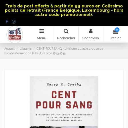
Panneau de gestion des cookies
Frais de port offerts à partir de 99 euros en Colissimo
points de retrait (France Belgique, Luxembourg - hors
autre code promotionnel).
0
Menu
Rechercher
Connexion
Panier
Accueil
Librairie
CENT POUR SANG - L’histoire du 100e groupe de
bombardement de la 8e Air Force 1943-1945