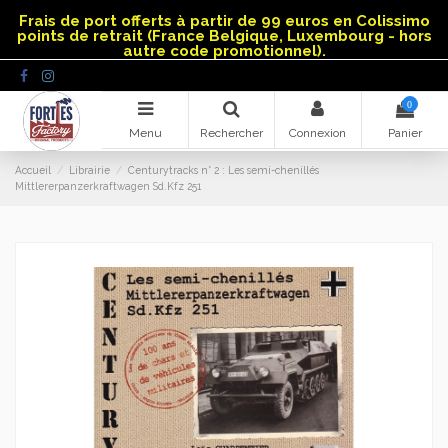
Panneau de gestion des cookies
Frais de port offerts à partir de 99 euros en Colissimo
points de retrait (France Belgique, Luxembourg - hors
autre code promotionnel).
0
Menu
Rechercher
Connexion
Panier
Accueil
Librairie
Centurytracks n° 2 : Les semi-chenillés
Mittlererpanzerkraftwagen Sd.Kfz 251