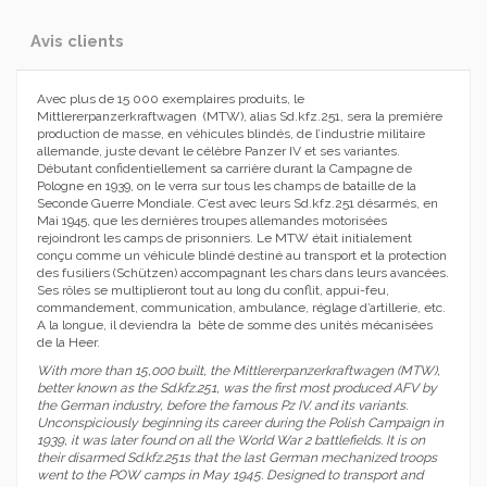
Avis clients
Avec plus de 15 000 exemplaires produits, le
Mittlererpanzerkraftwagen (MTW), alias Sd.kfz.251, sera la première
production de masse, en véhicules blindés, de l’industrie militaire
allemande, juste devant le célèbre Panzer IV et ses variantes.
Débutant confidentiellement sa carrière durant la Campagne de
Pologne en 1939, on le verra sur tous les champs de bataille de la
Seconde Guerre Mondiale. C’est avec leurs Sd.kfz.251 désarmés, en
Mai 1945, que les dernières troupes allemandes motorisées
rejoindront les camps de prisonniers. Le MTW était initialement
conçu comme un véhicule blindé destiné au transport et la protection
des fusiliers (Schützen) accompagnant les chars dans leurs avancées.
Ses rôles se multiplieront tout au long du conflit, appui-feu,
commandement, communication, ambulance, réglage d’artillerie, etc.
A la longue, il deviendra la bête de somme des unités mécanisées
de la Heer.
With more than 15,000 built, the Mittlererpanzerkraftwagen (MTW),
better known as the Sd.kfz.251, was the first most produced AFV by
the German industry, before the famous Pz IV. and its variants.
Unconspiciously beginning its career during the Polish Campaign in
1939, it was later found on all the World War 2 battlefields. It is on
their disarmed Sd.kfz.251s that the last German mechanized troops
went to the POW camps in May 1945. Designed to transport and