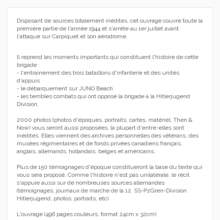
Disposant de sources totalement inédites, cet ouvrage couvre toute la
première partie de l'année 1944 et s'arrête au 1er juillet avant
l'attaque sur Carpiquet et son aérodrome.
Il reprend les moments importants qui constituent l'histoire de cette
brigade :
- l'entrainement des trois bataillons d'infanterie et des unités
d'appuis
- le débarquement sur JUNO Beach
- les terribles combats qui ont opposé la brigade à la Hitlerjugend
Division.
2000 photos (photos d'époques, portraits, cartes, matériel, Then &
Now) vous seront aussi proposées, la plupart d'entre-elles sont
inédites. Elles viennent des archives personnelles des vétérans, des
musées régimentaires et de fonds privées canadiens français,
anglais, allemands, hollandais, belges et américains.
Plus de 150 témoignages d'époque constitueront la base du texte qui
vous sera proposé. Comme l'histoire n'est pas unilatérale, le récit
s'appuie aussi sur de nombreuses sources allemandes
(témoignages, journaux de marche de la 12. SS-PzGren-Division
Hitlerjugend, photos, portraits, etc)
L'ouvrage (496 pages couleurs, format 24cm x 32cm)