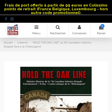
Panneau de gestion des cookies
Frais de port offerts à partir de 99 euros en Colissimo
points de retrait (France Belgique, Luxembourg - hors
autre code promotionnel).
0
Menu
Rechercher
Connexion
Panier
Accueil
Librairie
“HOLD THE OAK LINE” La 7th Canadian Infantry
Brigade face à la Hitlerjugend