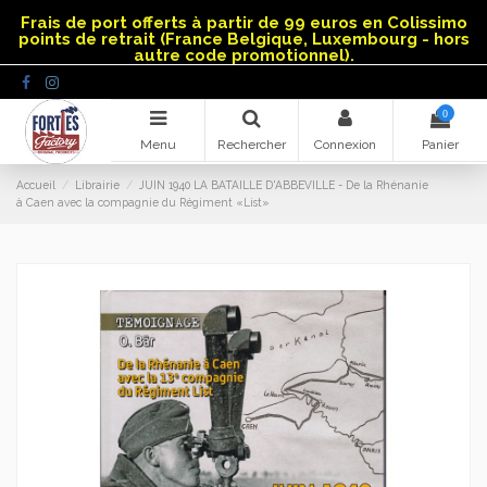
Panneau de gestion des cookies
Frais de port offerts à partir de 99 euros en Colissimo
points de retrait (France Belgique, Luxembourg - hors
autre code promotionnel).
0
Menu
Rechercher
Connexion
Panier
Accueil
Librairie
JUIN 1940 LA BATAILLE D'ABBEVILLE - De la Rhénanie
à Caen avec la compagnie du Régiment «List»