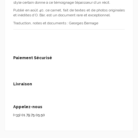
style certain donne à ce témoignage l’épaisseur d’un récit.
Publié en août 40, ce carnet, fait de textes et de photos originales
et inédites d’O. Bär, est un document rare et exceptionnel.
Traduction, notes et documents : Georges Bernage
Paiement Sécurisé
Livraison
Appelez-nous
(+33) 01.79.75.05.50