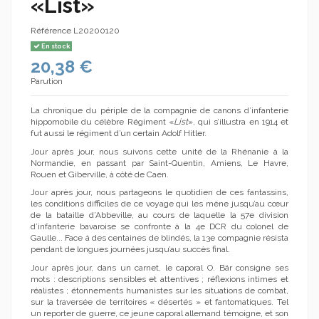
«List»
Référence
L20200120
En stock
20,38 €
Parution
La chronique du périple de la compagnie de canons d’infanterie
hippomobile du célèbre Régiment «
List
», qui s’illustra en 1914 et
fut aussi le régiment d’un certain Adolf Hitler.
Jour après jour, nous suivons cette unité de la Rhénanie à la
Normandie, en passant par Saint-Quentin, Amiens, Le Havre,
Rouen et Giberville, à côté de Caen.
Jour après jour, nous partageons le quotidien de ces fantassins,
les conditions difficiles de ce voyage qui les mène jusqu’au cœur
de la bataille d’Abbeville, au cours de laquelle la 57e division
d’infanterie bavaroise se confronte à la 4e DCR du colonel de
Gaulle... Face à des centaines de blindés, la 13e compagnie résista
pendant de longues journées jusqu’au succès final.
Jour après jour, dans un carnet, le caporal O. Bär consigne ses
mots : descriptions sensibles et attentives ; réflexions intimes et
réalistes ; étonnements humanistes sur les situations de combat,
sur la traversée de territoires « désertés » et fantomatiques. Tel
un reporter de guerre, ce jeune caporal allemand témoigne, et son