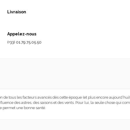
Livraison
Appelez-nous
(+33) 01.79.75.05.50
ion de tous les facteurs avancés dès cette époque (et plus encore aujourd’hui)
nfluence des astres, des saisons et des vents. Pour lui, la seule chose qui com
ule permet une bonne santé.