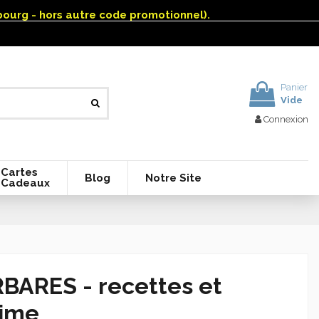
mbourg - hors autre code promotionnel).
Panier
Vide
Connexion
Cartes
Blog
Notre Site
Cadeaux
BARES - recettes et
hime