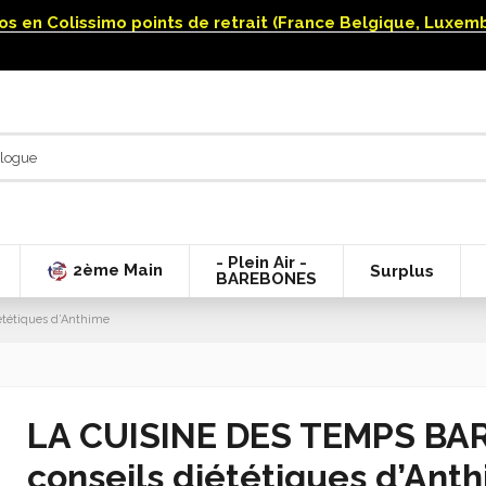
uros en Colissimo points de retrait (France Belgique, Luxe
- Plein Air -
2ème Main
Surplus
BAREBONES
ététiques d’Anthime
LA CUISINE DES TEMPS BAR
conseils diététiques d’Ant