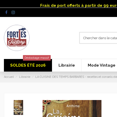
Panneau de gestion des cookies
Frais de port offerts à partir de 99 e
Déstockage massif
SOLDES ÉTÉ 2026
Librairie
Mode Vintage
Accueil
Librairie
LA CUISINE DES TEMPS BARBARES - recettes et conseils di