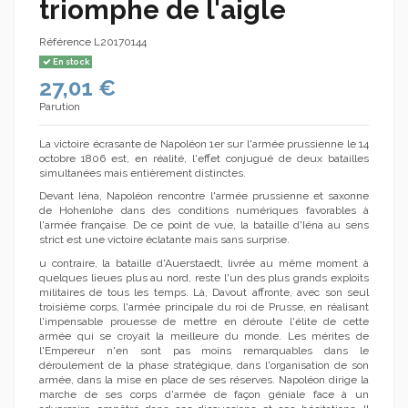
triomphe de l'aigle
Référence
L20170144
En stock
27,01 €
Parution
La victoire écrasante de Napoléon 1er sur l'armée prussienne le 14
octobre 1806 est, en réalité, l'effet conjugué de deux batailles
simultanées mais entièrement distinctes.
Devant Iéna, Napoléon rencontre l'armée prussienne et saxonne
de Hohenlohe dans des conditions numériques favorables à
l'armée française. De ce point de vue, la bataille d'Iéna au sens
strict est une victoire éclatante mais sans surprise.
u contraire, la bataille d'Auerstaedt, livrée au même moment à
quelques lieues plus au nord, reste l'un des plus grands exploits
militaires de tous les temps. Là, Davout affronte, avec son seul
troisième corps, l'armée principale du roi de Prusse, en réalisant
l'impensable prouesse de mettre en déroute l'élite de cette
armée qui se croyait la meilleure du monde. Les mérites de
l'Empereur n'en sont pas moins remarquables dans le
déroulement de la phase stratégique, dans l'organisation de son
armée, dans la mise en place de ses réserves. Napoléon dirige la
marche de ses corps d'armée de façon géniale face à un