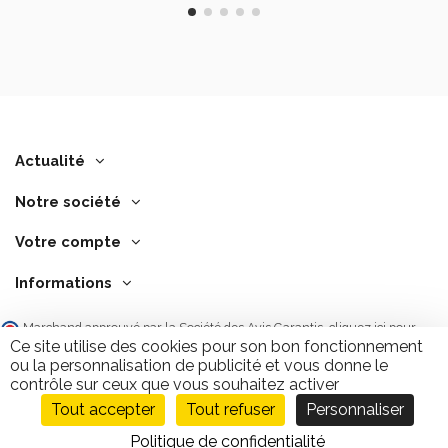
Actualité
Notre société
Votre compte
Informations
Marchand approuvé par la Société des Avis Garantis,
cliquez ici pour
vérifier
.
Ce site utilise des cookies pour son bon fonctionnement
ou la personnalisation de publicité et vous donne le
contrôle sur ceux que vous souhaitez activer
Tout accepter
Tout refuser
Personnaliser
Ajouter au panier
9.7
/10
2843 avis
Politique de confidentialité