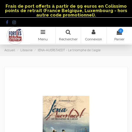
Panneau de gestion des cookies
Frais de port offerts à partir de 99 euros en Colissimo
points de retrait (France Belgique, Luxembourg - hors
autre code promotionnel).
0
Menu
Rechercher
Connexion
Panier
Accueil
Librairie
IENA-AUERSTAEDT - Le triomphe de l'aigle