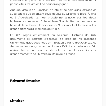
adversaire empêtré dans ses discussions et ses hésitations. Il
pense vite, il va vite et il ne peut que gagner.
Aucune victoire de Napoléon n'a été et ne sera aussi efficace et
aussi totale que ce brillant coup double du 14 octobre 1806. À Iéna
et à Auerstaedt, l'armée prussienne vaincue sur les deux
tableaux est mise en fuite et bientôt anéantie. Lannes sera le
héros de Iéna, Davout le vainqueur d'Auerstaedt, et toux deux les
grands artisans du Triomphe de l'Aigle.
En 120 pages entièrement en couleurs illustrées de 100
documents et portraits d'époque, de près de 50 planches
uniformologiques dessinées en infographie par André Jouineau et
de pas moins de 17 cartes, le docteur E-G. Hourtoulle nous fait
revivre, heure par heure et dans leurs moindres détails, ces
grands moments de l'histoire militaire de la France.
Paiement Sécurisé
Livraison