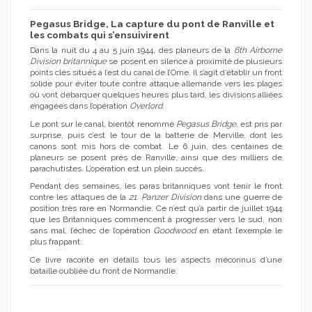
Pegasus Bridge, La capture du pont de Ranville et
les combats qui s’ensuivirent
Dans la nuit du 4 au 5 juin 1944, des planeurs de la
6th Airborne
Division britannique
se posent en silence à proximité de plusieurs
points clés situés à l’est du canal de l’Orne. Il s’agit d’établir un front
solide pour éviter toute contre attaque allemande vers les plages
où vont débarquer quelques heures plus tard, les divisions alliées
engagées dans l’opération
Overlord
.
Le pont sur le canal, bientôt renommé
Pegasus Bridge
, est pris par
surprise, puis c’est le tour de la batterie de Merville, dont les
canons sont mis hors de combat. Le 6 juin, des centaines de
planeurs se posent près de Ranville, ainsi que des milliers de
parachutistes. L’opération est un plein succès.
Pendant des semaines, les paras britanniques vont tenir le front
contre les attaques de la
21. Panzer Division
dans une guerre de
position très rare en Normandie. Ce n’est qu’à partir de juillet 1944
que les Britanniques commencent à progresser vers le sud, non
sans mal, l’échec de l’opération
Goodwood
en étant l’exemple le
plus frappant.
Ce livre raconte en détails tous les aspects méconnus d’une
bataille oubliée du front de Normandie.