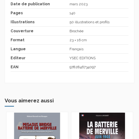
Date de publication
mars 2023
Pages
140
Illustrations
50 illustrations et profils
Couverture
Brochée
Format
23 × 16 cm
Langue
Français
Editeur
YSEC EDITIONS
EAN
9782846734097
Vous aimerez aussi