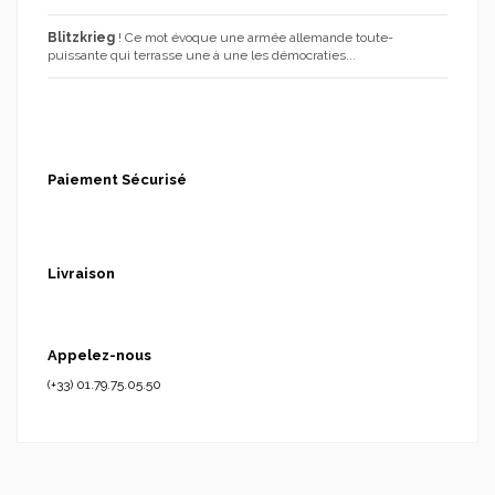
Blitzkrieg
! Ce mot évoque une armée allemande toute-
puissante qui terrasse une à une les démocraties...
Paiement Sécurisé
Livraison
Appelez-nous
(+33) 01.79.75.05.50