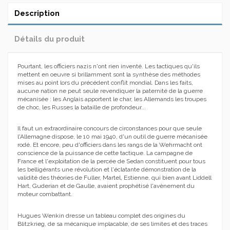
Description
Détails du produit
Pourtant, les officiers nazis n'ont rien inventé. Les tactiques qu'ils
mettent en oeuvre si brillamment sont la synthèse des méthodes
mises au point lors du précédent conflit mondial. Dans les faits,
aucune nation ne peut seule revendiquer la paternité de la guerre
mécanisée : les Anglais apportent le char, les Allemands les troupes
de choc, les Russes la bataille de profondeur...
Il faut un extraordinaire concours de circonstances pour que seule
l'Allemagne dispose, le 10 mai 1940, d'un outil de guerre mécanisée
rodé. Et encore, peu d'officiers dans les rangs de la Wehrmacht ont
conscience de la puissance de cette tactique. La campagne de
France et l'exploitation de la percée de Sedan constituent pour tous
les belligérants une révolution et l'éclatante démonstration de la
validité des théories de Fuller, Martel, Estienne, qui bien avant Liddell
Hart, Guderian et de Gaulle, avaient prophétisé l'avènement du
moteur combattant.
Hugues Wenkin dresse un tableau complet des origines du
Blitzkrieg, de sa mécanique implacable, de ses limites et des traces