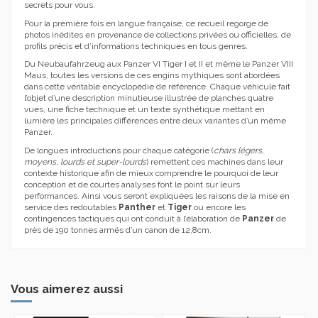
secrets pour vous.
Pour la première fois en langue française, ce recueil regorge de
photos inédites en provenance de collections privées ou officielles, de
profils précis et d’informations techniques en tous genres.
Du Neubaufahrzeug aux Panzer VI Tiger I et II et même le Panzer VIII
Maus, toutes les versions de ces engins mythiques sont abordées
dans cette véritable encyclopédie de référence. Chaque véhicule fait
l’objet d’une description minutieuse illustrée de planches quatre
vues, une fiche technique et un texte synthétique mettant en
lumière les principales différences entre deux variantes d’un même
Panzer.
De longues introductions pour chaque catégorie (
chars légers,
moyens, lourds et super-lourds
) remettent ces machines dans leur
contexte historique afin de mieux comprendre le pourquoi de leur
conception et de courtes analyses font le point sur leurs
performances. Ainsi vous seront expliquées les raisons de la mise en
service des redoutables
Panther
et
Tiger
ou encore les
contingences tactiques qui ont conduit à l’élaboration de
Panzer
de
près de 190 tonnes armés d’un canon de 12,8cm.
Vous aimerez aussi