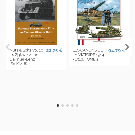
22,75 €
94,79 €
Nuts & Bolts Vol 16
LES CANONS DE
- s.ZgKw. 12-ton
LA VICTOIRE 1914
Daimler-Benz
- 1918. TOME 2
(Sd.Kfz. 8)