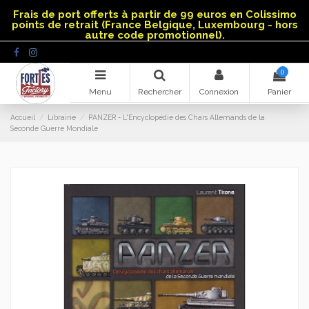
Panneau de gestion des cookies
Frais de port offerts à partir de 99 euros en Colissimo
points de retrait (France Belgique, Luxembourg - hors
autre code promotionnel).
0
Menu
Rechercher
Connexion
Panier
Accueil
Librairie
PANZER - L'Encyclopédie des Chars Allemands de la
Seconde Guerre Mondiale