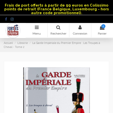
Panneau de gestion des cookies
Frais de port offerts à partir de 99 euros en Colissimo
points de retrait (France Belgique, Luxembourg - hors
autre code promotionnel).
0
Menu
Rechercher
Connexion
Panier
Accueil
Librairie
La Garde Impériale du Premier Empire : Les Troupes à
Cheval - Tome 2