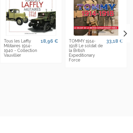
18,96 €
33,18 €
Tous les Laffly
TOMMY 1914-
Militaires 1914-
1918 Le soldat de
1940 - Collection
la British
Vauvillier
Expeditionary
Force