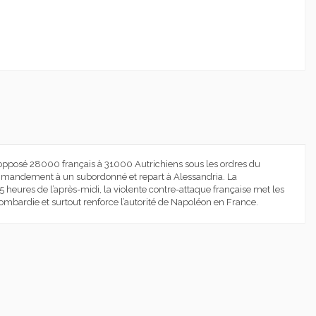
a opposé 28000 français à 31000 Autrichiens sous les ordres du
 commandement à un subordonné et repart à Alessandria. La
 heures de l’après-midi, la violente contre-attaque française met les
a Lombardie et surtout renforce l’autorité de Napoléon en France.