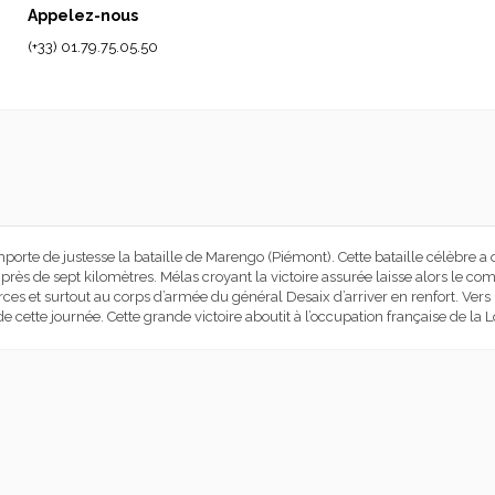
Appelez-nous
(+33) 01.79.75.05.50
orte de justesse la bataille de Marengo (Piémont). Cette bataille célèbre 
 près de sept kilomètres. Mélas croyant la victoire assurée laisse alors le
es et surtout au corps d’armée du général Desaix d’arriver en renfort. Vers 5
 de cette journée. Cette grande victoire aboutit à l’occupation française de l