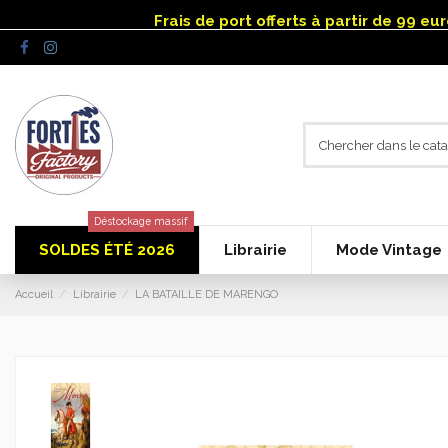
Panneau de gestion des cookies
Frais de port offerts à partir de 99 e
Déstockage massif
SOLDES ÉTÉ 2026
Librairie
Mode Vintage
Accueil
Librairie
LA BATAILLE DE MARENGO