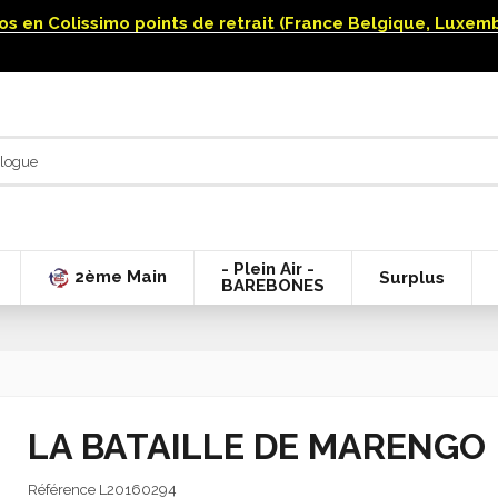
uros en Colissimo points de retrait (France Belgique, Luxe
- Plein Air -
2ème Main
Surplus
BAREBONES
LA BATAILLE DE MARENGO
Référence
L20160294