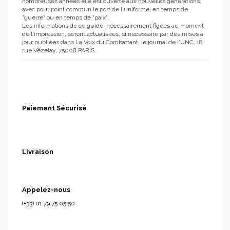
nombreuses années elle est ouverte aux nouvelles générations,
avec pour point commun le port de l'uniforme, en temps de
"guerre" ou en temps de "paix".
Les informations de ce guide, nécessairement figées au moment
de l'impression, seront actualisées, si nécessaire par des mises à
jour publiées dans La Voix du Combattant, le journal de l'UNC, 18
rue Vézelay, 75008 PARIS.
Paiement Sécurisé
Livraison
Appelez-nous
(+33) 01.79.75.05.50