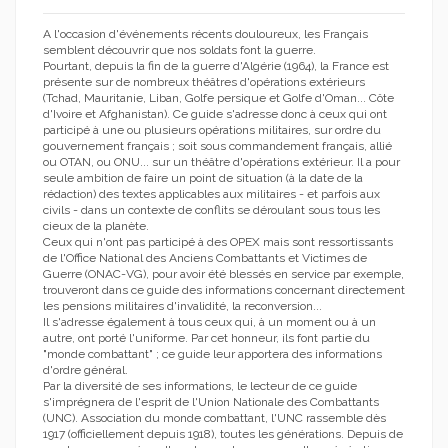
A l'occasion d'événements récents douloureux, les Français
semblent découvrir que nos soldats font la guerre.
Pourtant, depuis la fin de la guerre d'Algérie (1964), la France est
présente sur de nombreux théâtres d'opérations extérieurs
(Tchad, Mauritanie, Liban, Golfe persique et Golfe d'Oman... Côte
d'Ivoire et Afghanistan). Ce guide s'adresse donc à ceux qui ont
participé à une ou plusieurs opérations militaires, sur ordre du
gouvernement français ; soit sous commandement français, allié
ou OTAN, ou ONU... sur un théâtre d'opérations extérieur. Il a pour
seule ambition de faire un point de situation (à la date de la
rédaction) des textes applicables aux militaires - et parfois aux
civils - dans un contexte de conflits se déroulant sous tous les
cieux de la planète.
Ceux qui n'ont pas participé à des OPEX mais sont ressortissants
de l'Office National des Anciens Combattants et Victimes de
Guerre (ONAC-VG), pour avoir été blessés en service par exemple,
trouveront dans ce guide des informations concernant directement
les pensions militaires d'invalidité, la reconversion...
Il s'adresse également à tous ceux qui, à un moment ou à un
autre, ont porté l'uniforme. Par cet honneur, ils font partie du
"monde combattant" ; ce guide leur apportera des informations
d'ordre général.
Par la diversité de ses informations, le lecteur de ce guide
s'imprégnera de l'esprit de l'Union Nationale des Combattants
(UNC). Association du monde combattant, l'UNC rassemble dès
1917 (officiellement depuis 1918), toutes les générations. Depuis de