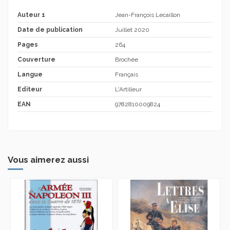
Auteur 1
Jean-François Lecaillon
Date de publication
Juillet 2020
Pages
264
Couverture
Brochée
Langue
Français
Editeur
L'Artilleur
EAN
9782810009824
Vous aimerez aussi