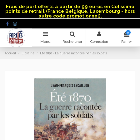
Panneau de gestion des cookies
Frais de port offerts à partir de 99 euros en Colissimo
points de retrait (France Belgique, Luxembourg - hors
autre code promotionnel).
0
Menu
Rechercher
Connexion
Panier
Accueil
Librairie
Eté 1870 - La guerre racontée par les soldats