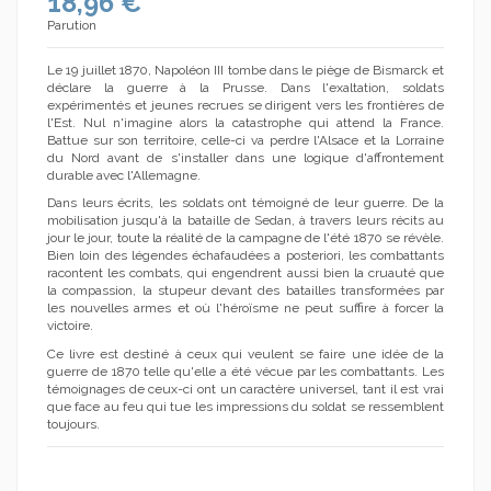
18,96 €
Parution
Le 19 juillet 1870, Napoléon III tombe dans le piège de Bismarck et
(1 avis)
déclare la guerre à la Prusse. Dans l'exaltation, soldats
expérimentés et jeunes recrues se dirigent vers les frontières de
l'Est. Nul n'imagine alors la catastrophe qui attend la France.
Battue sur son territoire, celle-ci va perdre l'Alsace et la Lorraine
du Nord avant de s'installer dans une logique d'affrontement
durable avec l'Allemagne.
Dans leurs écrits, les soldats ont témoigné de leur guerre. De la
mobilisation jusqu'à la bataille de Sedan, à travers leurs récits au
jour le jour, toute la réalité de la campagne de l'été 1870 se révèle.
Bien loin des légendes échafaudées a posteriori, les combattants
racontent les combats, qui engendrent aussi bien la cruauté que
la compassion, la stupeur devant des batailles transformées par
les nouvelles armes et où l'héroïsme ne peut suffire à forcer la
victoire.
Ce livre est destiné à ceux qui veulent se faire une idée de la
guerre de 1870 telle qu'elle a été vécue par les combattants. Les
témoignages de ceux-ci ont un caractère universel, tant il est vrai
que face au feu qui tue les impressions du soldat se ressemblent
toujours.