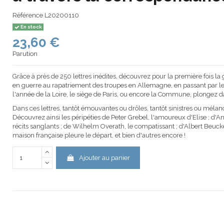
Référence
L20200110
En stock
23,60 €
Parution
Grâce à près de 250 lettres inédites, découvrez pour la première fois la 
en guerre au rapatriement des troupes en Allemagne, en passant par les
l'année de la Loire, le siège de Paris, ou encore la Commune, plongez 
Dans ces lettres, tantôt émouvantes ou drôles, tantôt sinistres ou mélanco
Découvrez ainsi les péripéties de Peter Grebel, l'amoureux d'Elise ; d'A
récits sanglants ; de Wilhelm Overath, le compatissant ; d'Albert Beuck
maison française pleure le départ, et bien d'autres encore !
Ajouter au panier