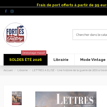
Panneau de gestion des cookies
Frais de port offerts à partir de 99 e
Déstockage massif
SOLDES ÉTÉ 2026
Librairie
Mode Vintage
Accueil
Librairie
LETTRES A ELISE - Une histoire de la guerre de 1870 à trave