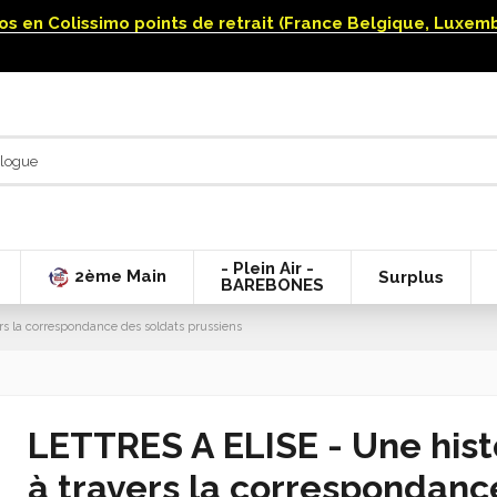
uros en Colissimo points de retrait (France Belgique, Luxe
- Plein Air -
2ème Main
Surplus
BAREBONES
rs la correspondance des soldats prussiens
LETTRES A ELISE - Une hist
à travers la correspondanc