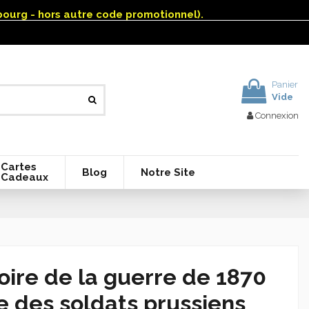
mbourg - hors autre code promotionnel).
Panier
Vide
Connexion
Cartes
Blog
Notre Site
Cadeaux
oire de la guerre de 1870
e des soldats prussiens