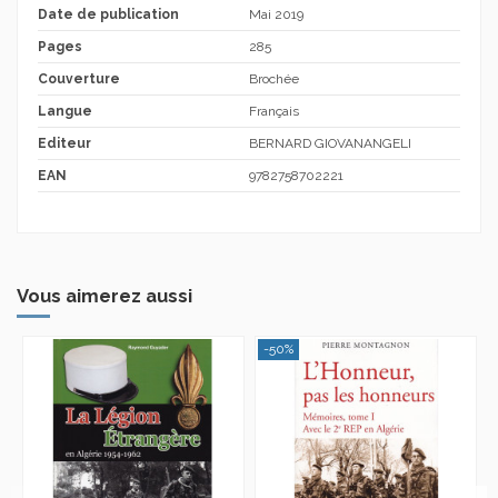
Date de publication
Mai 2019
Pages
285
Couverture
Brochée
Langue
Français
Editeur
BERNARD GIOVANANGELI
EAN
9782758702221
Vous aimerez aussi
-50%