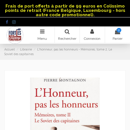
Panneau de gestion des cookies
Frais de port offerts à partir de 99 euros en Colissimo
points de retrait (France Belgique, Luxembourg - hors
autre code promotionnel).
0
Menu
Rechercher
Connexion
Panier
Accueil
Librairie
L'honneur, pas les honneurs - Mémoires, tome 2, Le
Soviet des capitaines