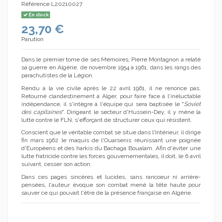
Référence
L20210027
En stock
23,70 €
Parution
Dans le premier tome de ses Mémoires, Pierre Montagnon a relaté
sa guerre en Algérie, de novembre 1954 à 1961, dans les rangs des
parachutistes de la Légion.
Rendu à la vie civile après le 22 avril 1961, il ne renonce pas.
Retourné clandestinement à Alger, pour faire face à l'inéluctable
indépendance, il s'intègre à l'équipe qui sera baptisée le "
Soviet
des capitaines
". Dirigeant le secteur d'Hussein-Dey, il y mène la
lutte contre le FLN, s'efforçant de structurer ceux qui résistent.
Conscient que le véritable combat se situe dans l'Intérieur, il dirige
fin mars 1962 le maquis de l'Ouarsenis réunissant une poignée
d'Européens et des harkis du Bachaga Boualam. Afin d'éviter une
lutte fratricide contre les forces gouvernementales, il doit, le 6 avril
suivant, cesser son action.
Dans ces pages sincères et lucides, sans rancoeur ni arrière-
pensées, l'auteur évoque son combat mené la tête haute pour
sauver ce qui pouvait l'être de la présence française en Algérie.