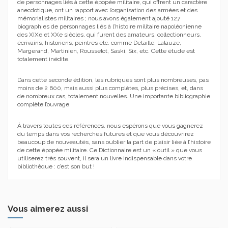
de personnages liés à cette épopée militaire, qui offrent un caractère
anecdotique, ont un rapport avec l’organisation des armées et des
mémorialistes militaires ; nous avons également ajouté 127
biographies de personnages liés à l’histoire militaire napoléonienne
des XIXe et XXe siècles, qui furent des amateurs, collectionneurs,
écrivains, historiens, peintres etc. comme Detaille, Lalauze,
Margerand, Martinien, Rousselot, Saski, Six, etc. Cette étude est
totalement inédite.
Dans cette seconde édition, les rubriques sont plus nombreuses, pas
moins de 2 600, mais aussi plus complètes, plus précises, et, dans
de nombreux cas, totalement nouvelles.
Une importante bibliographie
complète l’ouvrage.
À travers toutes ces références, nous espérons que vous gagnerez
du temps dans vos recherches futures et que vous découvrirez
beaucoup de nouveautés, sans oublier la part de plaisir liée à l’histoire
de cette épopée militaire. Ce Dictionnaire est un « outil » que vous
utiliserez très souvent, il sera un livre indispensable dans votre
bibliothèque : c’est son but !
Vous aimerez aussi