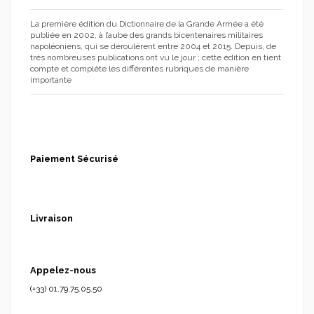
La première édition du Dictionnaire de la Grande Armée a été
publiée en 2002, à l’aube des grands bicentenaires militaires
napoléoniens, qui se déroulèrent entre 2004 et 2015. Depuis, de
très nombreuses publications ont vu le jour ; cette édition en tient
compte et complète les différentes rubriques de manière
importante
Paiement Sécurisé
Livraison
Appelez-nous
(+33) 01.79.75.05.50