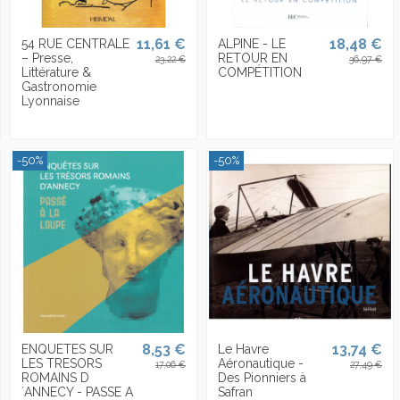
11,61 €
18,48 €
54 RUE CENTRALE
ALPINE - LE
– Presse,
RETOUR EN
23,22 €
36,97 €
Littérature &
COMPÉTITION
Gastronomie
Lyonnaise
-50%
-50%
8,53 €
13,74 €
ENQUETES SUR
Le Havre
LES TRESORS
Aéronautique -
17,06 €
27,49 €
ROMAINS D
Des Pionniers à
´ANNECY - PASSE A
Safran