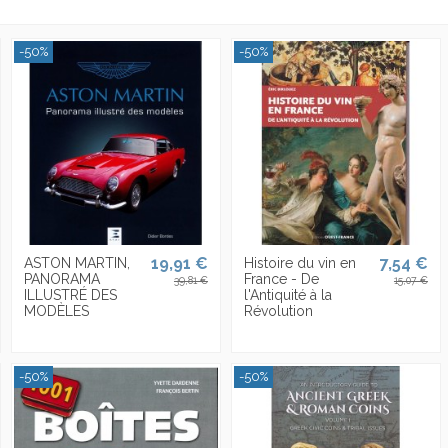
-50%
-50%
19,91 €
7,54 €
ASTON MARTIN,
Histoire du vin en
PANORAMA
France - De
39,81 €
15,07 €
ILLUSTRÉ DES
l'Antiquité à la
MODÈLES
Révolution
-50%
-50%