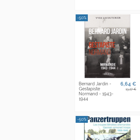
-50%
6,64 €
Bernard Jardin -
Gestapiste
13,27 €
Normand - 1943-
1944
-50%