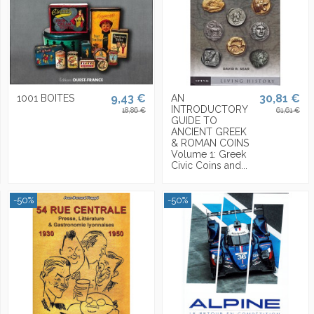
9,43 €
30,81 €
1001 BOITES
AN
INTRODUCTORY
18,86 €
61,61 €
GUIDE TO
ANCIENT GREEK
& ROMAN COINS
Volume 1: Greek
Civic Coins and...
-50%
-50%