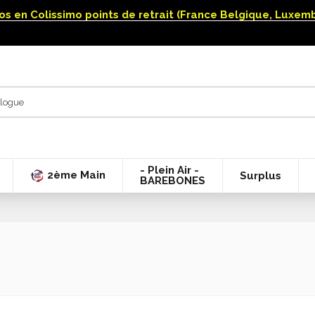
uros en Colissimo points de retrait (France Belgique, Luxe
- Plein Air -
2ème Main
Surplus
BAREBONES