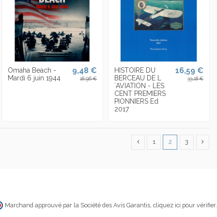
9,48 €
16,59 €
Omaha Beach -
HISTOIRE DU
Mardi 6 juin 1944
BERCEAU DE L
18,96 €
33,18 €
´AVIATION - LES
CENT PREMIERS
PIONNIERS Ed
2017
1
2
3
Marchand approuvé par la Société des Avis Garantis,
cliquez ici pour vérifier
.