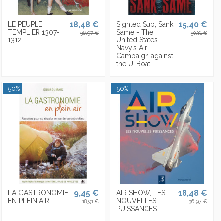
18,48 €
15,40 €
LE PEUPLE
Sighted Sub, Sank
TEMPLIER 1307-
Same - The
36,97 €
30,81 €
1312
United States
Navy’s Air
Campaign against
the U-Boat
-50%
-50%
9,45 €
18,48 €
LA GASTRONOMIE
AIR SHOW, LES
EN PLEIN AIR
NOUVELLES
18,91 €
36,97 €
PUISSANCES