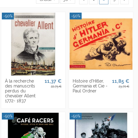
-50%
-50%
11,37 €
11,85 €
À la recherche
Histoire d'Hitler,
des manuscrits
Germania et Cie -
22,75 €
23,70 €
perdus du
Paul Ordner
chevalier Allent
1772- 1837
-50%
-50%