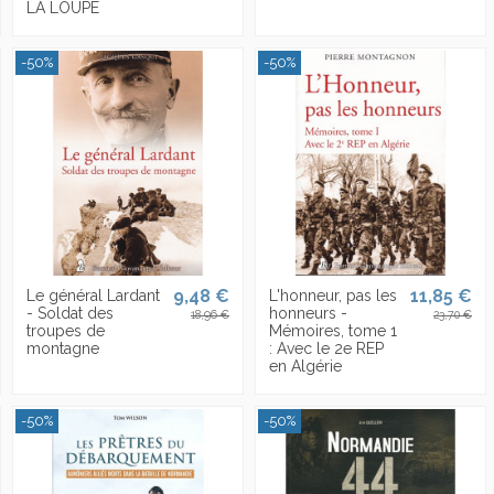
LA LOUPE
-50%
-50%
9,48 €
11,85 €
Le général Lardant
L'honneur, pas les
- Soldat des
honneurs -
18,96 €
23,70 €
troupes de
Mémoires, tome 1
montagne
: Avec le 2e REP
en Algérie
-50%
-50%