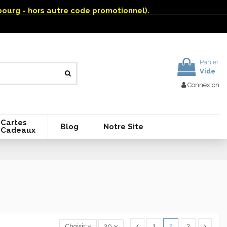
mbourg - hors autre code promotionnel).
Panier
Vide
Connexion
Cartes
Blog
Notre Site
Cadeaux
1
2
3
Choisir
30