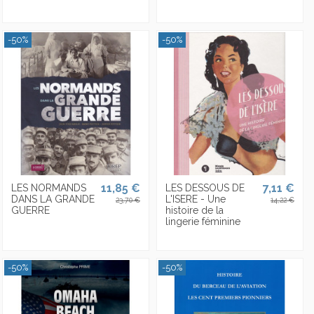
-50%
-50%
11,85 €
7,11 €
LES NORMANDS
LES DESSOUS DE
DANS LA GRANDE
L'ISERE - Une
23,70 €
14,22 €
GUERRE
histoire de la
lingerie féminine
-50%
-50%