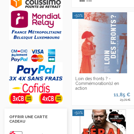
-50%
Loin des fronts ? -
Commémoration(s) en
action
11,85 €
23,70 €
-50%
OFFRIR UNE CARTE
CADEAU