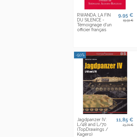
9,95 €
RWANDA, LA FIN
DU SILENCE -
19,91 €
Témoignage d'un
officier français
-50%
11,85 €
Jagdpanzer IV:
L/48 and L/70
23,70 €
(TopDrawings /
Kagero)