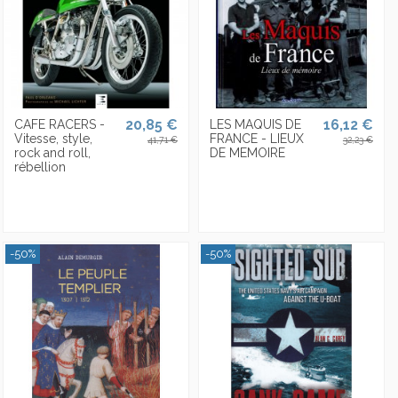
20,85 €
16,12 €
CAFE RACERS -
LES MAQUIS DE
Vitesse, style,
FRANCE - LIEUX
41,71 €
32,23 €
rock and roll,
DE MEMOIRE
rébellion
-50%
-50%