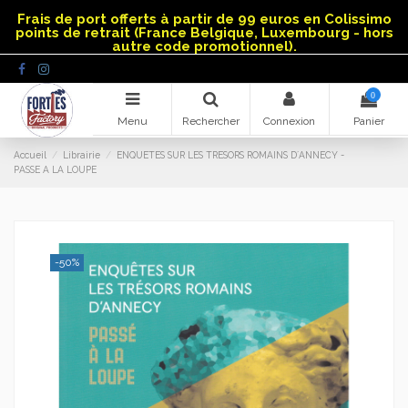
Panneau de gestion des cookies
Frais de port offerts à partir de 99 euros en Colissimo
points de retrait (France Belgique, Luxembourg - hors
autre code promotionnel).
0
Menu
Rechercher
Connexion
Panier
Accueil
Librairie
ENQUETES SUR LES TRESORS ROMAINS D´ANNECY -
PASSE A LA LOUPE
-50%