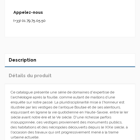
Appelez-nous
(+33) 01.79.75.05.50
Description
Détails du produit
Ce catalogue présente une série de domaines d'expertise de
l'archéologie après la fouille, comme autant de maillons d’une
enquête sur notre passé. La pluridisciplinarité mise à l'honneur est
illustrée par les vestiges de l'antique Boutae et de ses alentours,
esquissant en ligrane la vie quotidienne en Haute-Savoie, entre le Ier
siècle avant notre ère et le Ve siècle. D'une richesse parfois
insoupçonnée, ces vestiges proviennent des monuments publics,
des habitations et des nécropoles découverts depuis le XIXe siècle, à
l'occasion des travaux qui ont progressivement mené à la trame
urbaine actuelle.