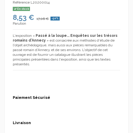
Référence
L20200014
En stock
8,53 €
17,06 €
-50%
Parution
L'exposition «
Passé à la loupe... Enquêtes sur les trésors
romains d'Annecy
» est consacrée aux méthodes d'étude de
l'objet archéologique, mais aussi aux pièces remarquables du
passé romain d'Annecy et de ses environs. L'objectif de cet
ouvrage est de fournir un catalogue illustrant les pièces
principales présentées dans l'exposition, ainsi que les textes
présentés.
Paiement Sécurisé
Livraison