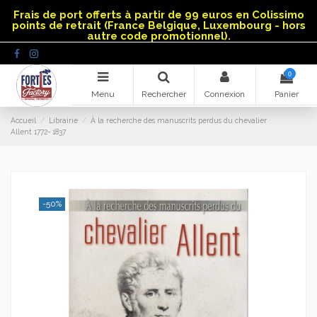
Panneau de gestion des cookies
Frais de port offerts à partir de 99 euros en Colissimo
points de retrait (France Belgique, Luxembourg - hors
autre code promotionnel).
0
Menu
Rechercher
Connexion
Panier
Accueil
Librairie
À la recherche des manuscrits perdus du chevalier
Allent 1772- 1837
-50%