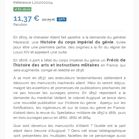
Référence
L20200204
En stock
11,37 €
22,75 €
-50%
Parution
En 1805, le chevalier Allent fait paraître, à la demande du général
Marescot, une
Histoire du corps impérial du génie
, livrée
pour être une première partie, des origines à la fin du règne de
Louis XIV et appelant une suite.
En 1806, il joint à l’état du corps impérial du génie un
Précis de
l’histoire des arts et instructions militaires
en France, qui
sera augmenté, corrigé et réédité en 1836.
À sa mort en 1837, ses exécuteurs testamentaires s’attendent à
découvrir les manuscrits inachevés allant. Mais ils seront déçus,
malgré les assertions et promesses de publications prochaines de
ne pas trouver les ouvrages promis. En 1857, répondant à la
demande du maréchal Vaillant, le colonel Augoyat se lance dans
une nouvelle publication sur l’histoire du génie : Aperçu sur les
fortifications, les ingénieurs et sur le corps du génie en France,
d’abord dans la revue du Spectateur militaire de 1857 à 1861, puis
en trois ouvrages parus en 1860, 1862 et 1864.
Que sont devenus les manuscrits d’Allent ? Quelle est la part
allant dans l’œuvre d’Augoyat ? Dans cet essai bibliographique
sont présentées les multiples facettes de ce personnage aussi