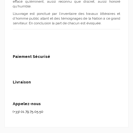
effacé qu’éminent, aussi reconnu que discret, aussi honoré
qu’humble.
L’ouvrage est ponctué par l’inventaire des travaux littéraires et
d’homme public allant et des témoignages de la Nation à ce grand
serviteur. En conclusion la part de chacun est évoquée.
Paiement Sécurisé
Livraison
Appelez-nous
(+33) 01.79.75.05.50