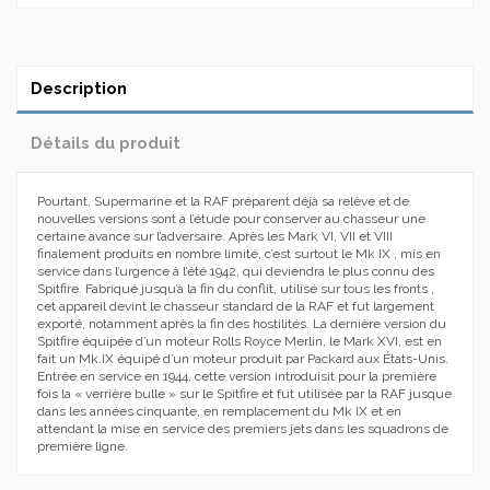
Description
Détails du produit
Pourtant, Supermarine et la RAF préparent déjà sa relève et de
nouvelles versions sont à l’étude pour conserver au chasseur une
certaine avance sur l’adversaire. Après les Mark VI, VII et VIII
finalement produits en nombre limité, c’est surtout le Mk IX , mis en
service dans l’urgence à l’été 1942, qui deviendra le plus connu des
Spitfire. Fabriqué jusqu’à la fin du conflit, utilisé sur tous les fronts ,
cet appareil devint le chasseur standard de la RAF et fut largement
exporté, notamment après la fin des hostilités. La dernière version du
Spitfire équipée d’un moteur Rolls Royce Merlin, le Mark XVI, est en
fait un Mk.IX équipé d’un moteur produit par Packard aux États-Unis.
Entrée en service en 1944, cette version introduisit pour la première
fois la « verrière bulle » sur le Spitfire et fut utilisée par la RAF jusque
dans les années cinquante, en remplacement du Mk IX et en
attendant la mise en service des premiers jets dans les squadrons de
première ligne.