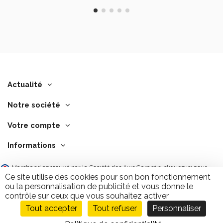
Actualité
Notre société
Votre compte
Informations
Marchand approuvé par la Société des Avis Garantis,
cliquez ici pour
vérifier
.
Ce site utilise des cookies pour son bon fonctionnement
ou la personnalisation de publicité et vous donne le
contrôle sur ceux que vous souhaitez activer
Tout accepter
Tout refuser
Personnaliser
Ajouter au panier
9.7
/10
2846 avis