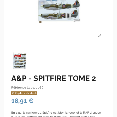
A&P - SPITFIRE TOME 2
Référence
L20170086
Rupture de stock
18,91 €
En 1941, la carrière du Spitfire est bien lancée, et la RAF dispose
d’un avion performant avec le Mark V qui répond bien à ses