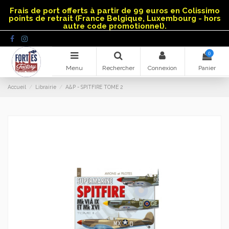
Panneau de gestion des cookies
Frais de port offerts à partir de 99 euros en Colissimo
points de retrait (France Belgique, Luxembourg - hors
autre code promotionnel).
0
Menu
Rechercher
Connexion
Panier
Accueil
Librairie
A&P - SPITFIRE TOME 2