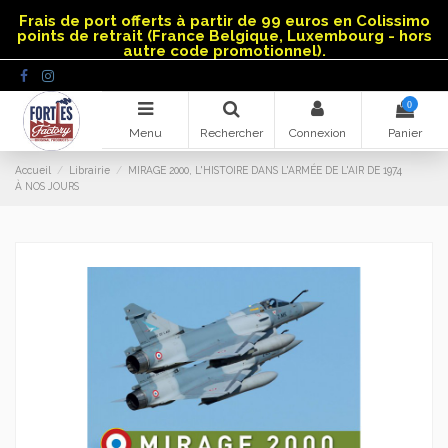
Panneau de gestion des cookies
Frais de port offerts à partir de 99 euros en Colissimo
points de retrait (France Belgique, Luxembourg - hors
autre code promotionnel).
0
Menu
Rechercher
Connexion
Panier
Accueil
Librairie
MIRAGE 2000, L'HISTOIRE DANS L'ARMÉE DE L'AIR DE 1974
À NOS JOURS