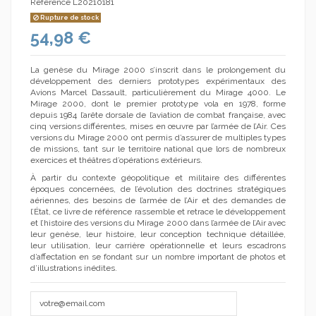
Référence
L20210181
Rupture de stock
54,98 €
La genèse du Mirage 2000 s’inscrit dans le prolongement du
développement des derniers prototypes expérimentaux des
(1 avis)
Avions Marcel Dassault, particulièrement du Mirage 4000. Le
Mirage 2000, dont le premier prototype vola en 1978, forme
depuis 1984 l’arête dorsale de l’aviation de combat française, avec
cinq versions différentes, mises en œuvre par l’armée de l’Air. Ces
versions du Mirage 2000 ont permis d’assurer de multiples types
de missions, tant sur le territoire national que lors de nombreux
exercices et théâtres d’opérations extérieurs.
À partir du contexte géopolitique et militaire des différentes
époques concernées, de l’évolution des doctrines stratégiques
aériennes, des besoins de l’armée de l’Air et des demandes de
l’État, ce livre de référence rassemble et retrace le développement
et l’histoire des versions du Mirage 2000 dans l’armée de l’Air avec
leur genèse, leur histoire, leur conception technique détaillée,
leur utilisation, leur carrière opérationnelle et leurs escadrons
d’affectation en se fondant sur un nombre important de photos et
d’illustrations inédites.